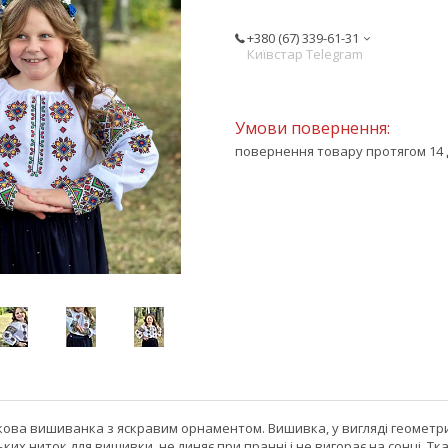
+380 (67) 339-61-31
Київстар Telegram
повернення товару протягом 14 
ткова вишиванка з яскравим орнаментом. Вишивка, у вигляді геометр
ких ниток для вишивки, не линяє при пранні і не вигорає на сонці. Тк