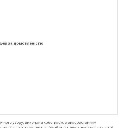
днів
за домовленістю
ичного узору, виконана хрестиком, з використанням
анина блузки натуральна - білий льон, дуже приємна до тіла. У