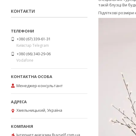
такій блузці Ви бу
КОНТАКТИ
Підліткові розміри на
+380 (67) 339-61-31
Київстар Telegram
+380 (66) 340-29-06
Vodafone
Менеджер-консультант
Хмельницький, Україна
Інтернет-магазин Buyself.com.ua