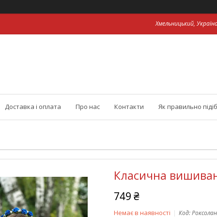
Хмельницький, Україн
Доставка і оплата
Про нас
Контакти
Як правильно піді
Класична вишиванк
749 ₴
Немає в наявності
Код:
Роксола