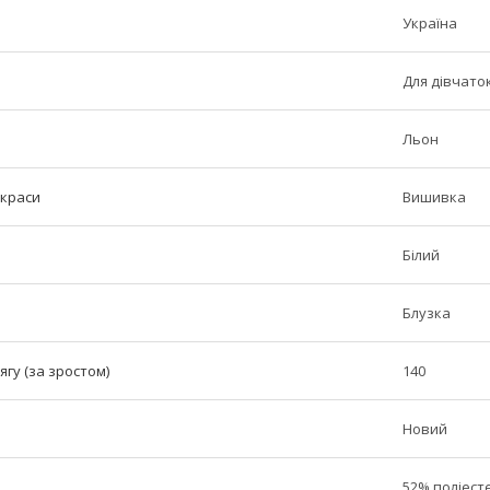
Україна
Для дівчато
Льон
икраси
Вишивка
Білий
Блузка
ягу (за зростом)
140
Новий
52% поліест