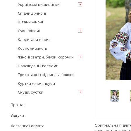
Українські вишиванки
Спідниці жіночі
Штани жіночі
Сукні жіночі
Кардигани жіночі
Костюми жіночі
Жіночі светри, блузи, сорочки
Повсякденні костюми
Трикотажні спідниці та брюки
Куртки жіночі, шуби
Снуди, хустки
Про нас
Відгуки
Оригінальна підлі
Доставка і оплата
спеціальних турець