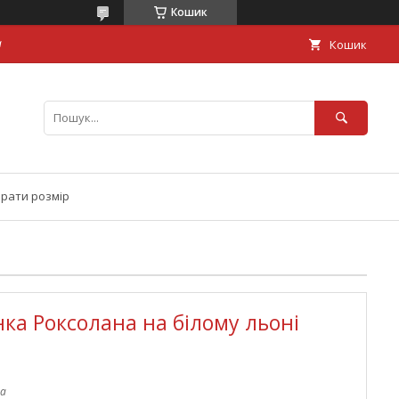
Кошик
а
Кошик
брати розмір
а Роксолана на білому льоні
на