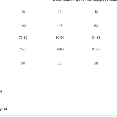
10
11
12
140
146
152
76-80
80-84
84-88
76-80
80-84
84-88
50
55
58
И
ути