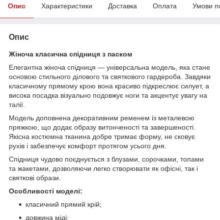
Опис
Характеристики
Доставка
Оплата
Умови п
Опис
Жіноча класична спідниця з паском
Елегантна жіноча спідниця — універсальна модель, яка стане
основою стильного ділового та святкового гардероба. Завдяки
класичному прямому крою вона красиво підкреслює силует, а
висока посадка візуально подовжує ноги та акцентує увагу на
талії.
Модель доповнена декоративним ременем із металевою
пряжкою, що додає образу витонченості та завершеності.
Якісна костюмна тканина добре тримає форму, не сковує
рухів і забезпечує комфорт протягом усього дня.
Спідниця чудово поєднується з блузами, сорочками, топами
та жакетами, дозволяючи легко створювати як офісні, так і
святкові образи.
Особливості моделі:
класичний прямий крій;
довжина міді;