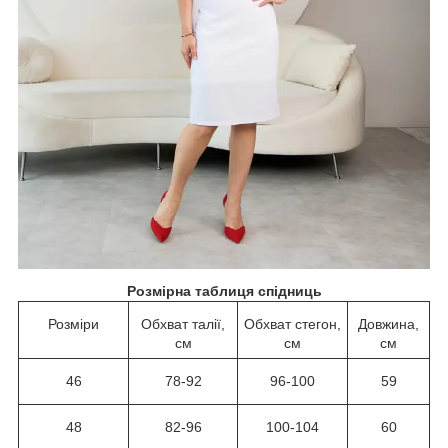
Розмірна таблиця спідниць
Розміри
Обхват талії,
Обхват стегон,
Довжина,
см
см
см
46
78-92
96-100
59
48
82-96
100-104
60