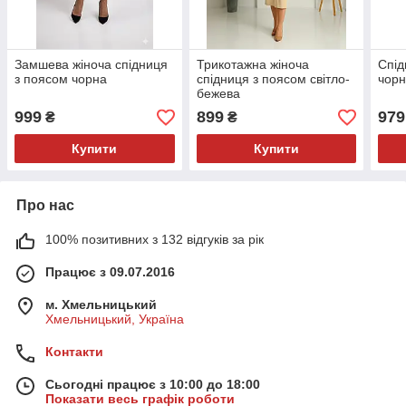
Замшева жіноча спідниця
Трикотажна жіноча
Спід
з поясом чорна
спідниця з поясом світло-
чор
бежева
999
899
979
₴
₴
Купити
Купити
Про нас
100% позитивних з 132 відгуків за рік
Працює з 09.07.2016
м. Хмельницький
Хмельницький, Україна
Контакти
Сьогодні працює з 10:00 до 18:00
Показати весь графік роботи