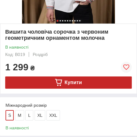
Вишита чоловіча сорочка з червоним
геометричним орнаментом молочна
В наявності
Код: B019
Роздріб
1 299
₴
Купити
Міжнародний розмір
S
M
L
XL
XXL
В наявності