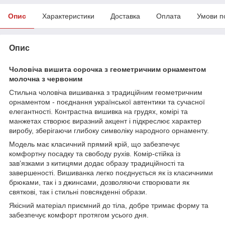
Опис
Характеристики
Доставка
Оплата
Умови п
Опис
Чоловіча вишита сорочка з геометричним орнаментом
молочна з червоним
Стильна чоловіча вишиванка з традиційним геометричним
орнаментом - поєднання української автентики та сучасної
елегантності. Контрастна вишивка на грудях, комірі та
манжетах створює виразний акцент і підкреслює характер
виробу, зберігаючи глибоку символіку народного орнаменту.
Модель має класичний прямий крій, що забезпечує
комфортну посадку та свободу рухів. Комір-стійка із
зав’язками з китицями додає образу традиційності та
завершеності. Вишиванка легко поєднується як із класичними
брюками, так і з джинсами, дозволяючи створювати як
святкові, так і стильні повсякденні образи.
Якісний матеріал приємний до тіла, добре тримає форму та
забезпечує комфорт протягом усього дня.