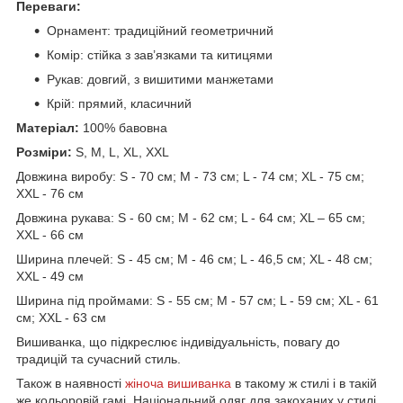
Переваги:
Орнамент: традиційний геометричний
Комір: стійка з зав’язками та китицями
Рукав: довгий, з вишитими манжетами
Крій: прямий, класичний
Матеріал:
100% бавовна
Розміри:
S, M, L, XL, XXL
Довжина виробу: S - 70 см; M - 73 см; L - 74 см; XL - 75 см;
XXL - 76 см
Довжина рукава: S - 60 см; M - 62 см; L - 64 см; XL – 65 см;
XXL - 66 см
Ширина плечей: S - 45 см; M - 46 см; L - 46,5 см; XL - 48 см;
XXL - 49 см
Ширина під проймами: S - 55 см; M - 57 см; L - 59 см; XL - 61
см; XXL - 63 см
Вишиванка, що підкреслює індивідуальність, повагу до
традицій та сучасний стиль.
Також в наявності
жіноча вишиванка
в такому ж стилі і в такій
же кольоровій гамі. Національний одяг для закоханих у стилі