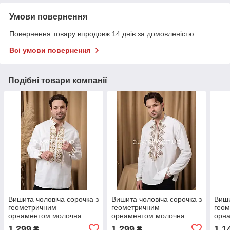
Умови повернення
Повернення товару впродовж 14 днів за домовленістю
Всі умови повернення
Подібні товари компанії
Вишита чоловіча сорочка з
Вишита чоловіча сорочка з
Виши
геометричним
геометричним
гео
орнаментом молочна
орнаментом молочна
орн
1 299
1 299
1 1
₴
₴