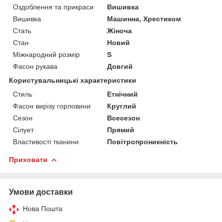
Оздоблення та прикраси
Вишивка
Вишивка
Машинна, Хрестиком
Стать
Жіноча
Стан
Новий
Міжнародний розмір
S
Фасон рукава
Довгий
Користувальницькі характеристики
Стиль
Етнічний
Фасон вирізу горловини
Круглий
Сезон
Всесезон
Сілует
Прямий
Властивості тканини
Повітропроникність
Приховати
Умови доставки
Нова Пошта