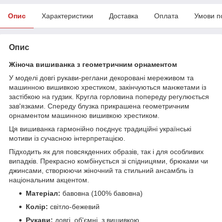
Опис
Характеристики
Доставка
Оплата
Умови п
Опис
Жіноча вишиванка з геометричним орнаментом
У моделі довгі рукави-реглани декоровані мереживом та
машинною вишивкою хрестиком, закінчуються манжетами із
застібкою на гудзик. Кругла горловина попереду регулюється
зав'язками. Спереду блузка прикрашена геометричним
орнаментом машинною вишивкою хрестиком.
Ця вишиванка гармонійно поєднує традиційні українські
мотиви із сучасною інтерпретацією.
Підходить як для повсякденних образів, так і для особливих
випадків. Прекрасно комбінується зі спідницями, брюками чи
джинсами, створюючи жіночний та стильний ансамбль із
національним акцентом.
Матеріал:
бавовна (100% бавовна)
Колір:
світло-бежевий
Рукави:
довгі, об'ємні, з вишивкою