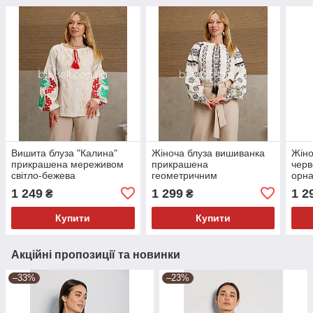
Вишита блуза "Калина"
Жіноча блуза вишиванка
Жіно
прикрашена мереживом
прикрашена
черв
світло-бежева
геометричним
орн
орнаментом і мереживом
1 249
1 299
1 2
₴
₴
світло-бежева
Купити
Купити
Акційні пропозиції та новинки
–33%
–23%