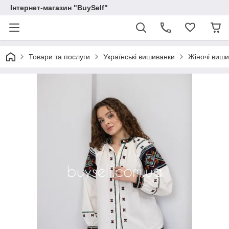
Інтернет-магазин "BuySelf"
Товари та послуги
Українські вишиванки
Жіночі виш