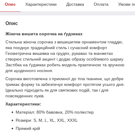
Опис
Характеристики
Доставка
Оплата
Умови п
Опис
Жіноча вишита сорочка на ґудзиках
Стильна жіноча сорочка з вишишитим орнаментом гладдю,
яка поєднує традиційний стиль і сучасний комфорт.
Геометрична вишивка на грудях, рукавах та манжетах
створює стильний акцент і додає образу особливого шарму.
Застібка на ґудзиках робить модель практичною та зручною
для щоденного носіння.
Сорочка виготовлена з приємної до тіла тканини, що добре
тримає форму та забезпечує комфорт протягом усього дня.
Ідеально підходить як для святкових подій, так і для
повсякденних луків.
Характеристики:
Матеріал: 80% бавовна, 20% поліестер
Розміри: S, M, L, XL, XXL, XXXL
Прямий крій