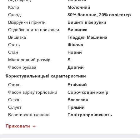
Колір
Молочний
Склад
80% бавовни, 20% поліестер
Візерунки і принти
Вишиті візерунки
Оздоблення та прикраси
Вишивка
Вишивка
Гладдю, Машинна
Стать
Жіноча
Стан
Новий
Міжнародний розмір
S
Фасон рукава
Довгий
Користувальницькі характеристики
Стиль
Етнічний
Фасон вирізу горловини
Сорочковий комір
Сезон
Всесезон
Сілует
Прямий
Властивості тканини
Повітропроникність
Приховати