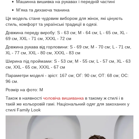
Машинна вишивка на рукавах і передній частині
М’яка та дихаюча тканина
Ця модель стане чудовим вибором для жінок, які цінують
стиль, комфорт та українські традиції в одязі.
Довжина переду виробу: S - 63 см; M - 64 см; L - 65 см, XL -
69 см, XXL - 71 см, XXXL - 72 см
Довжина рукава від горловини: S - 69 см; M - 70 см; L - 71 см,
XL - 77 см, XXL - 80 см, XXXL - 83 см
Ширина під проймами: S - 53 см; M - 55 см; L - 57 см, XL - 63
см, XXL - 65 см, XXXL - 67 см
Параметри моделі - зріст: 167 см; ОГ: 90 см; ОТ: 68 см; ОС:
96 см.
Розмір на фото: М
Також в наявності
чоловіча вишиванка
в такому ж стилі і в
такій же кольоровій гамі. Національний одяг для закоханих у
стилі Family Look