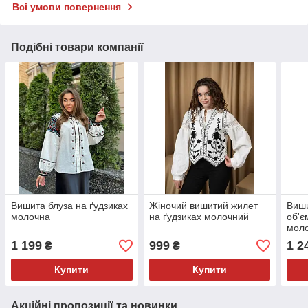
Всі умови повернення
Подібні товари компанії
Вишита блуза на ґудзиках
Жіночий вишитий жилет
Виши
молочна
на ґудзиках молочний
об'є
мол
1 199
999
1 2
₴
₴
Купити
Купити
Акційні пропозиції та новинки