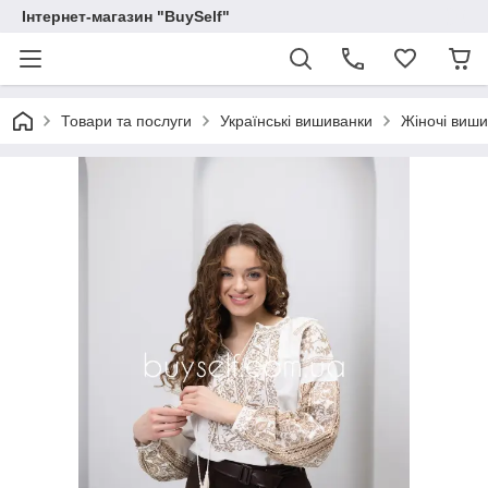
Інтернет-магазин "BuySelf"
Товари та послуги
Українські вишиванки
Жіночі виш