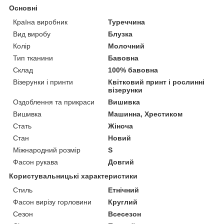
Основні
Країна виробник
Туреччина
Вид виробу
Блузка
Колір
Молочний
Тип тканини
Бавовна
Склад
100% бавовна
Візерунки і принти
Квітковий принт і рослинні
візерунки
Оздоблення та прикраси
Вишивка
Вишивка
Машинна, Хрестиком
Стать
Жіноча
Стан
Новий
Міжнародний розмір
S
Фасон рукава
Довгий
Користувальницькі характеристики
Стиль
Етнічний
Фасон вирізу горловини
Круглий
Сезон
Всесезон