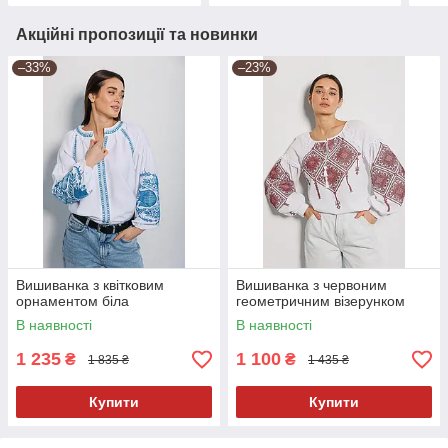
Акційні пропозиції та новинки
–33%
–23%
Вишиванка з квітковим
Вишиванка з червоним
орнаментом біла
геометричним візерунком
В наявності
В наявності
1 235
1 100
₴
₴
1 835 ₴
1 435 ₴
Купити
Купити