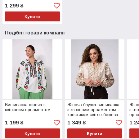
1 299
₴
Купити
Подібні товари компанії
Вишиванка жіноча з
Жіноча блузка вишиванка
Жіно
квітковим орнаментом
з квітковим орнаментом
з ге
хрестиком світло-бежева
орн
"Зір
1 199
1 349
1 2
₴
₴
Купити
Купити