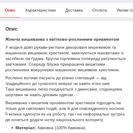
Опис
Характеристики
Доставка
Оплата
Умови п
Опис
Жіноча вишиванка з квітково-рослинним орнаментом
У моделі довгі рукави-реглани декоровані мереживом та
машинною вишивкою хрестиком, закінчуються манжетами із
застібкою на ґудзик. Кругла горловина попереду регулюється
зав'язками. Спереду блузка прикрашена вишитими
рослинними візерунками машинною вишивкою хрестиком.
Рослинні мотиви пасують до різних стилізацій — від
традиційного до сучасного кежуал чи навіть етно-шик.
Така вишиванка легко поєднується з джинсами, спідницями,
шортами чи навіть діловим одягом.
Вишиванка з вишитим орнаментом хрестиком підходить не
тільки для святкових подій, але й для повсякденного носіння.
Її можна одягнути як на роботу, так і на неформальні зустрічі,
де хочеться додати нотку національного колориту.
Матеріал:
бавовна (100% бавовна)