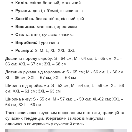
Колір:
світло-бежевий, молочний
Рукави:
довгі, об'ємні, з вишивкою
Застібка:
без застібок, вільний крій
Вишивка:
машинна, хрестиком
Стиль:
етно, сучасна класика
Виробник:
Туреччина
Розміри:
S, M, L, XL, XXL, 3XL
Довжина переду виробу: S - 64 см; M - 64 см; L - 65 см; XL –
66 см; XXL – 67 см; 3XL – 68 см
Довжина рукава від горловини: S - 65 см; M - 66 см; L - 66 см;
XL – 66 см; XXL – 67 см; 3XL – 68 см
Ширина під проймами: S - 52 см; M - 54 см; L - 56 см; XL - 58
см; XXL – 61 см; 3XL – 63 см
Ширина низу: S - 55 см; M - 57 см; L - 59 см; XL-62 см; XXL –
64 см; 3XL – 66 см
Така вишиванка є чудовим поєднанням естетики, традицій та
сучасних тенденцій, зберігаючи зв'язок із минулим і
одночасно вписуючись у сучасний стиль.