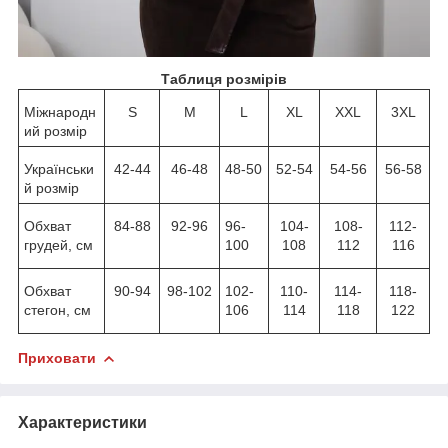
Таблиця розмірів
Міжнародн
S
M
L
XL
XXL
3XL
ий розмір
Українськи
42-44
46-48
48-50
52-54
54-56
56-58
й розмір
Обхват
84-88
92-96
96-
104-
108-
112-
грудей, см
100
108
112
116
Обхват
90-94
98-102
102-
110-
114-
118-
стегон, см
106
114
118
122
Приховати
Характеристики