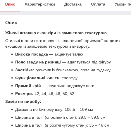
Опис
Характеристики
Доставка
Оплата
Умови п
Опис
Жіночі штани з екошкіри із замшевою текстурою
Стильні штани виготовлені із пластичної, приємної на дотик
екошкіри із замшевою текстурою з вивороту.
Висока посадка
— акцентує талію
Пояс ззаду на резинці
— адаптується під фігуру
Застібка:
гульфик із блискавкою, пояс на ґудзику
Функціональні кишені
спереду
Прямий крій
— візуально подовжує ноги
Розміри:
42, 44, 46, 48, 50, 52
Замір по виробу:
Довжина по бічному шву: 106,5 – 109 см
Ширина в талії (спокійний стан): 29,5 – 39,5 см
Ширина в талії (в розтягнутому стані): 36 – 46 см