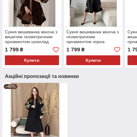
Сукня вишиванка жіноча з
Сукня вишиванка жіноча з
Сукн
вишитим геометричним
геометричним
виш
орнаментом шоколад
орнаментом чорна
орна
беж
1 799
1 799
1 7
₴
₴
Купити
Купити
Акційні пропозиції та новинки
–40%