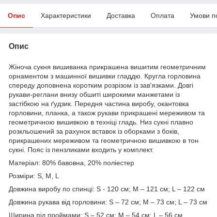
Опис
Характеристики
Доставка
Оплата
Умови п
Опис
Жіноча сукня вишиванка прикрашена вишитим геометричним
орнаментом з машинної вишивки гладдю. Кругла горловина
спереду доповнена коротким розрізом із зав'язками. Довгі
рукави-реглани внизу обшиті широкими манжетами із
застібкою на ґудзик. Передня частина виробу, окантовка
горловини, планка, а також рукави прикрашені мереживом та
геометричною вишивкою в техніці гладь. Низ сукні плавно
розкльошений за рахунок вставок із оборками з боків,
прикрашених мереживом та геометричною вишивкою в тон
сукні. Пояс із пензликами входить у комплект.
Матеріал: 80% бавовна, 20% поліестер
Розміри: S, M, L
Довжина виробу по спинці: S - 120 см; M – 121 см; L – 122 см
Довжина рукава від горловини: S – 72 см; M – 73 см; L – 73 см
Ширина під проймами: S – 52 см; M – 54 см; L – 56 см