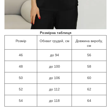
Розмірна таблиця
Розмір
Обхват грудей, см
Довжина виробу,
см
46
до 94
56
48
до 100
58
50
до 106
60
52
до 112
62
54
до 118
64