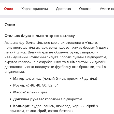
Опис
Характеристики
Доставка
Оплата
Умови п
Опис
Стильна блуза вільного крою з атласу
Атласна футболка вільного крою виготовлена з м’якого,
приємного до тіла атласу, вона чудово тримає форму й дарує
легкий блиск. Вільний крій не обмежує рухів, створюючи
невимушений і сучасний силует. Короткі рукави з підворотом,
округла горловина з оздобленням та мінімалістичний дизайн
дозволяють легко поєднувати футболку як з брюками, так і зі
спідницями.
Матеріал:
атлас (легкий блиск, приємний до тіла)
Розміри:
46, 48, 50, 52, 54
Фасон:
вільний крій
Довжина рукава:
короткий з підворотом
Кольори:
пудра, ваніль, шоколад, чорний, сірий з
принтом, темно-сірий, світло-бежевий