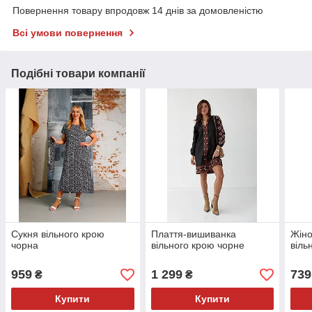
Повернення товару впродовж 14 днів за домовленістю
Всі умови повернення
Подібні товари компанії
Сукня вільного крою
Плаття-вишиванка
Жіно
чорна
вільного крою чорне
віль
959
1 299
739
₴
₴
Купити
Купити