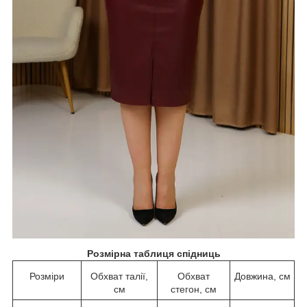
Розмірна таблиця спідниць
Розміри
Обхват талії,
Обхват
Довжина, см
см
стегон, см