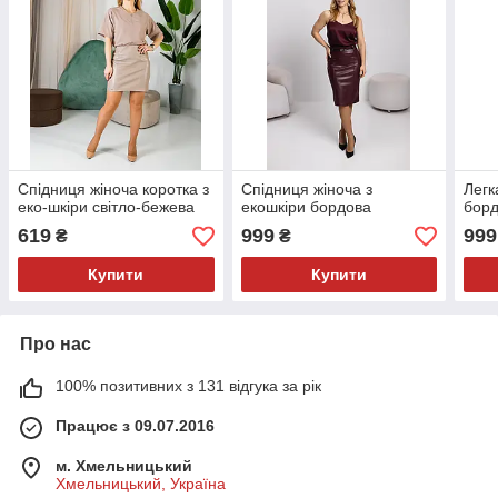
Спідниця жіноча коротка з
Спідниця жіноча з
Легк
еко-шкіри світло-бежева
екошкіри бордова
бор
619
999
999
₴
₴
Купити
Купити
Про нас
100% позитивних з 131 відгука за рік
Працює з 09.07.2016
м. Хмельницький
Хмельницький, Україна