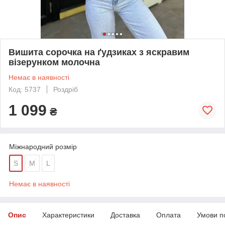
Вишита сорочка на ґудзиках з яскравим
візерунком молочна
Немає в наявності
Код: 5737
Роздріб
1 099
₴
Міжнародний розмір
S
M
L
Немає в наявності
Опис
Характеристики
Доставка
Оплата
Умови п