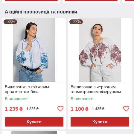
Акційні пропозиції та новинки
–33%
–23%
Вишиванка з квітковим
Вишиванка з червоним
орнаментом біла
геометричним візерунком
В наявності
В наявності
1 235
1 100
₴
₴
1 835 ₴
1 435 ₴
Купити
Купити