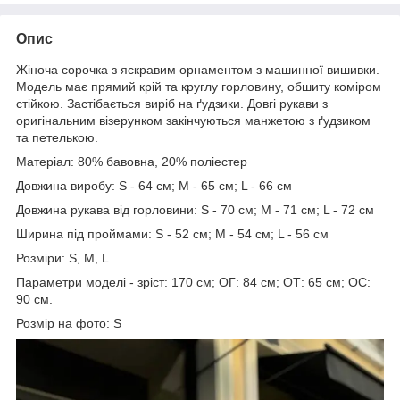
Опис
Жіноча сорочка з яскравим орнаментом з машинної вишивки.
Модель має прямий крій та круглу горловину, обшиту коміром
стійкою. Застібається виріб на ґудзики. Довгі рукави з
оригінальним візерунком закінчуються манжетою з ґудзиком
та петелькою.
Матеріал: 80% бавовна, 20% поліестер
Довжина виробу: S - 64 см; M - 65 см; L - 66 см
Довжина рукава від горловини: S - 70 см; M - 71 см; L - 72 см
Ширина під проймами: S - 52 см; M - 54 см; L - 56 см
Розміри: S, M, L
Параметри моделі - зріст: 170 см; ОГ: 84 см; ОТ: 65 см; ОС:
90 см.
Розмір на фото: S