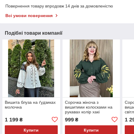
Повернення товару впродовж 14 днів за домовленістю
Всі умови повернення
Подібні товари компанії
Вишита блуза на ґудзиках
Сорочка жіноча з
Соро
молочна
вишитими колосками на
виши
рукавах колір хакі
світ
1 199
999
1 2
₴
₴
Купити
Купити