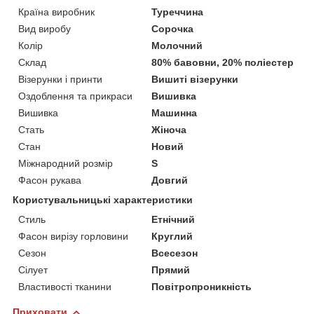
Країна виробник
Туреччина
Вид виробу
Сорочка
Колір
Молочний
Склад
80% бавовни, 20% поліестер
Візерунки і принти
Вишиті візерунки
Оздоблення та прикраси
Вишивка
Вишивка
Машинна
Стать
Жіноча
Стан
Новий
Міжнародний розмір
S
Фасон рукава
Довгий
Користувальницькі характеристики
Стиль
Етнічний
Фасон вирізу горловини
Круглий
Сезон
Всесезон
Сілует
Прямий
Властивості тканини
Повітропроникність
Приховати