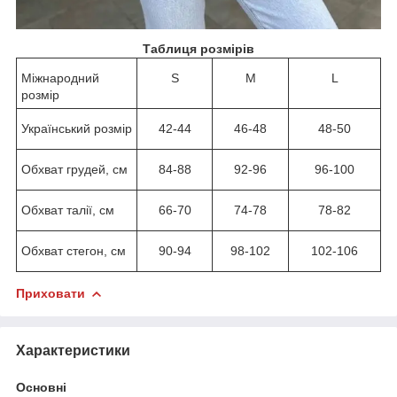
Таблиця розмірів
Міжнародний
S
M
L
розмір
Український розмір
42-44
46-48
48-50
Обхват грудей, см
84-88
92-96
96-100
Обхват талії, см
66-70
74-78
78-82
Обхват стегон, см
90-94
98-102
102-106
Приховати
Характеристики
Основні