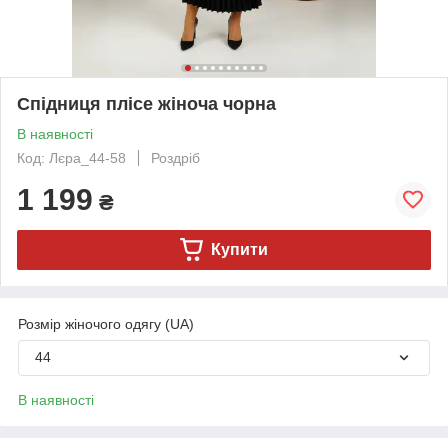
Спідниця плісе жіноча чорна
В наявності
Код: Лєра_44-58
Роздріб
1 199
₴
Купити
Розмір жіночого одягу (UA)
44
В наявності