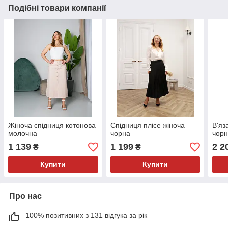
Подібні товари компанії
Жіноча спідниця котонова
Спідниця плісе жіноча
В'яз
молочна
чорна
чор
1 139
1 199
2 2
₴
₴
Купити
Купити
Про нас
100% позитивних з 131 відгука за рік