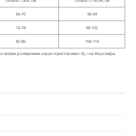
Обхват талії, см
Обхват стегон, см
66-70
90-94
74-78
98-102
82-86
106-110
 своїми розмірними характеристиками і 42, і на 44 розміри.
.