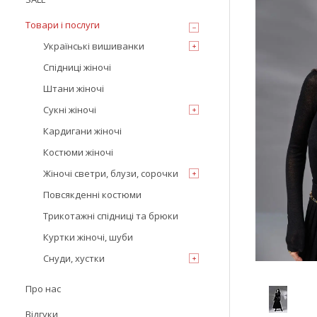
Товари і послуги
Українські вишиванки
Спідниці жіночі
Штани жіночі
Сукні жіночі
Кардигани жіночі
Костюми жіночі
Жіночі светри, блузи, сорочки
Повсякденні костюми
Трикотажні спідниці та брюки
Куртки жіночі, шуби
Снуди, хустки
Про нас
Відгуки