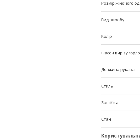
Розмір жіночого одя
Вид виробу
Колір
Фасон вирізу горл
Довжина рукава
Стиль
Застібка
Стан
Користувальн