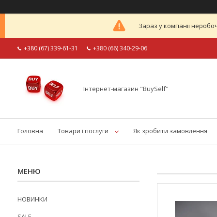
Зараз у компанії неробоч
+380 (67) 339-61-31
+380 (66) 340-29-06
Інтернет-магазин "BuySelf"
Головна
Товари і послуги
Як зробити замовлення
НОВИНКИ
SALE