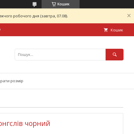
Кошик
чого робочого дня (завтра, 07.08).
а
Кошик
брати розмір
онгслів чорний