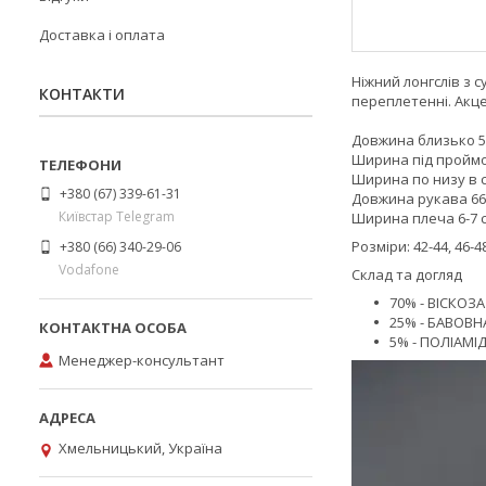
Доставка і оплата
Ніжний лонгслів з 
КОНТАКТИ
переплетенні. Акце
Довжина близько 54-
Ширина під проймою 
Ширина по низу в сп
+380 (67) 339-61-31
Довжина рукава 66
Київстар Telegram
Ширина плеча 6-7 с
Розміри: 42-44, 46-48
+380 (66) 340-29-06
Vodafone
Склад та догляд
70% - ВІСКОЗА
25% - БАВОВН
5% - ПОЛІАМІ
Менеджер-консультант
Хмельницький, Україна