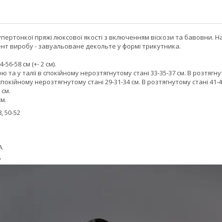
супертонкої пряжі люксової якості з включенням віскози та бавовни. 
нт виробу - завуальоване декольте у формі трикутника.
56-58 см (+- 2 см).
та у талії в спокійному нерозтягнутому стані 33-35-37 см. В розтягнут
окійному нерозтягнутому стані 29-31-34 см. В розтягнутому стані 41-4
 см.
м.
, 50-52
А
Д