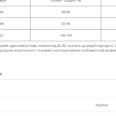
міри
Обхват грудей, см
-44
84-88
-48
92-96
-52
100-104
аний здвоєний розмір, наприклад 42-44, значить це виріб підходить за
 рахунок еластичності тканини і конструктивних особливостей моделі
И
Україна