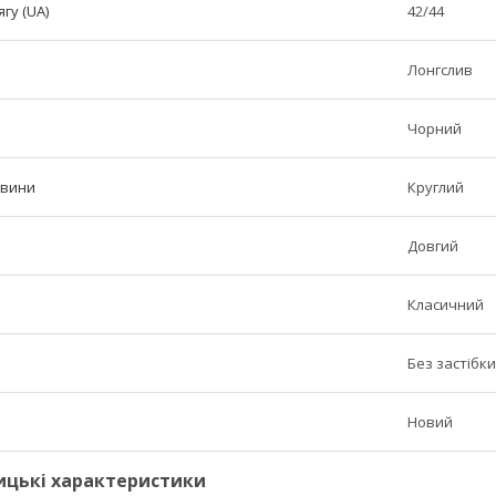
гу (UA)
42/44
Лонгслив
Чорний
овини
Круглий
Довгий
Класичний
Без застібки
Новий
ицькі характеристики