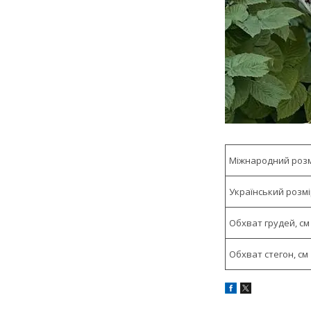
Міжнародний роз
Український розм
Обхват грудей, см
Обхват стегон, см