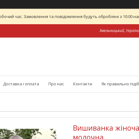
обочий час. Замовлення та повідомлення будуть оброблені з 10:00 най
Хмельницький, Україн
Доставка і оплата
Про нас
Контакти
Як правильно піді
Вишиванка жіноча
молочна