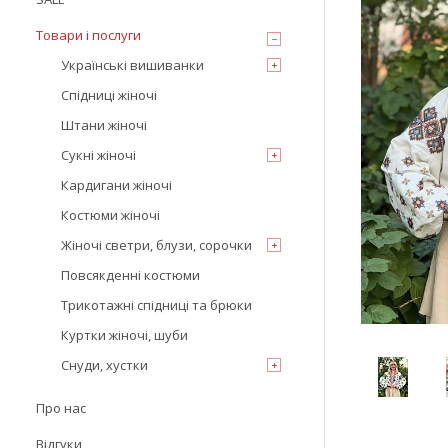
Товари і послуги
Українські вишиванки
Спідниці жіночі
Штани жіночі
Сукні жіночі
Кардигани жіночі
Костюми жіночі
Жіночі светри, блузи, сорочки
Повсякденні костюми
Трикотажні спідниці та брюки
Куртки жіночі, шуби
Снуди, хустки
Про нас
Відгуки