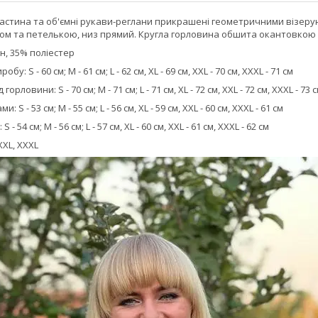
частина та об'ємні рукави-реглани прикрашені геометричними візеру
ом та петелькою, низ прямий. Кругла горловина обшита окантовкою 
н, 35% поліестер
: S - 60 см; M - 61 см; L - 62 см, XL - 69 см, XXL - 70 см, XXXL - 71 см
рловини: S - 70 см; M - 71 см; L - 71 см, XL - 72 см, XXL - 72 см, XXXL - 73 
S - 53 см; M - 55 см; L - 56 см, XL - 59 см, XXL - 60 см, XXXL - 61 см
- 54 см; M - 56 см; L - 57 см, XL - 60 см, XXL - 61 см, XXXL - 62 см
 XXL, XXXL