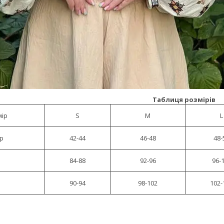
Таблиця розмірів
мір
S
M
L
ір
42-44
46-48
48-
84-88
92-96
96-
90-94
98-102
102-