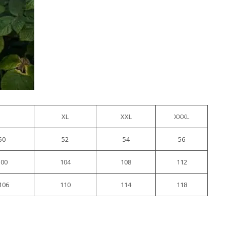
XL
XXL
XXXL
50
52
54
56
100
104
108
112
106
110
114
118