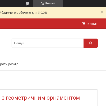
Кошик
ближчого робочого дня (10.08).
а
Кошик
брати розмір
 з геометричним орнаментом