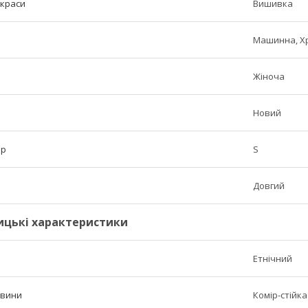
икраси
Вишивка
Машинна, Х
Жіноча
Новий
ір
S
Довгий
ицькі характеристики
Етнічний
овини
Комір-стійка