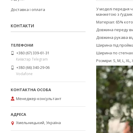
У моделі передня 
Доставка і оплата
манжетою з ґудзик
Матеріал: 65% кото
КОНТАКТИ
Довжина переду виробу
Довжина рукава від го
Ширина під проймами: 
Ширина по стегнах: S 
+380 (67) 339-61-31
Київстар Telegram
Розміри: S, M, L, XL,
+380 (66) 340-29-06
Vodafone
Менеджер-консультант
Хмельницький, Україна