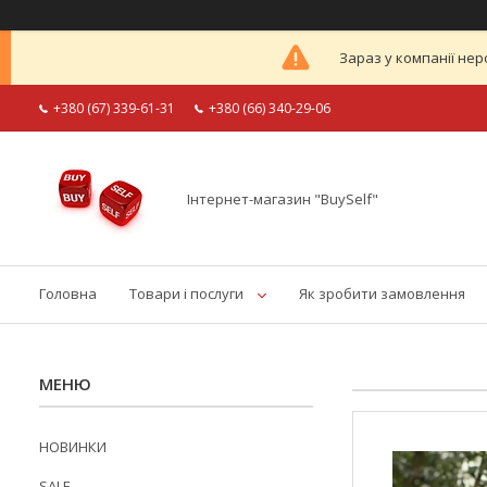
Зараз у компанії нер
+380 (67) 339-61-31
+380 (66) 340-29-06
Інтернет-магазин "BuySelf"
Головна
Товари і послуги
Як зробити замовлення
НОВИНКИ
SALE