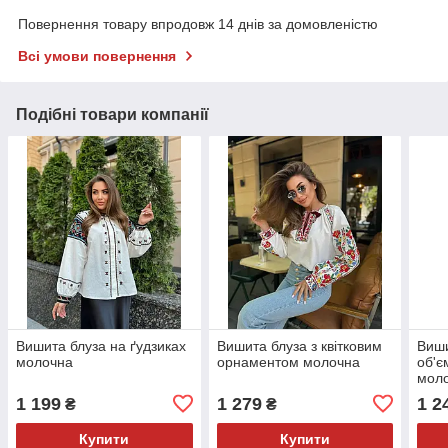
Повернення товару впродовж 14 днів за домовленістю
Всі умови повернення
Подібні товари компанії
Вишита блуза на ґудзиках
Вишита блуза з квітковим
Виши
молочна
орнаментом молочна
об'є
мол
1 199
1 279
1 2
₴
₴
Купити
Купити