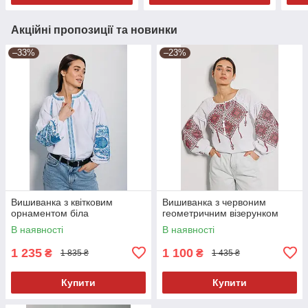
Акційні пропозиції та новинки
–33%
–23%
Вишиванка з квітковим
Вишиванка з червоним
орнаментом біла
геометричним візерунком
В наявності
В наявності
1 235
1 100
₴
₴
1 835 ₴
1 435 ₴
Купити
Купити