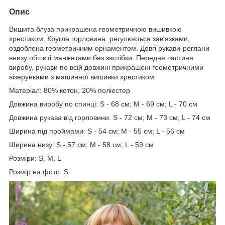
Опис
Вишита блуза прикрашена геометричною вишивкою
хрестиком. Кругла горловина регулюється зав'язками,
оздоблена геометричним орнаментом. Довгі рукави-реглани
внизу обшиті манжетами без застібки. Передня частина
виробу, рукави по всій довжині прикрашені геометричними
візерунками з машинної вишивки хрестиком.
Матеріал: 80% котон, 20% поліестер
Довжина виробу по спинці: S - 68 см; M - 69 см; L - 70 см
Довжина рукава від горловини: S - 72 см; M - 73 см; L - 74 см
Ширина під проймами: S - 54 см; M - 55 см; L - 56 см
Ширина низу: S - 57 см; M - 58 см; L - 59 см
Розміри: S, M, L
Розмір на фото: S