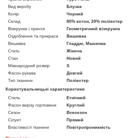
Вид виробу
Блузка
Колір
Чорний
Склад
80% котон, 20% поліестер
Візерунки і принти
Геометричний візерунок
Оздоблення та прикраси
Вишивка
Вишивка
Гладдю, Машинна
Стать
Жіноча
Стан
Новий
Міжнародний розмір
S
Фасон рукава
Довгий
Тип тканини
Поліестер
Користувальницькі характеристики
Стиль
Етнічний
Фасон вирізу горловини
Круглий
Сезон
Всесезон
Сілует
Прямий
Властивості тканини
Повітропроникність