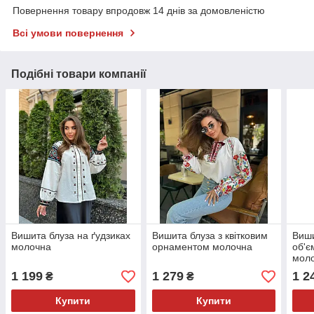
Повернення товару впродовж 14 днів за домовленістю
Всі умови повернення
Подібні товари компанії
Вишита блуза на ґудзиках
Вишита блуза з квітковим
Виши
молочна
орнаментом молочна
об'є
мол
1 199
1 279
1 2
₴
₴
Купити
Купити