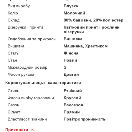
Вид виробу
Блузка
Колір
Молочний
Склад
80% бавовни, 20% поліестер
Візерунки і принти
Квітковий принт і рослинні
візерунки
Оздоблення та прикраси
Вишивка
Вишивка
Машинна, Хрестиком
Стать
Жіноча
Стан
Новий
Міжнародний розмір
S
Фасон рукава
Довгий
Користувальницькі характеристики
Стиль
Етнічний
Фасон вирізу горловини
Круглий
Сезон
Всесезон
Сілует
Прямий
Властивості тканини
Повітропроникність
Приховати