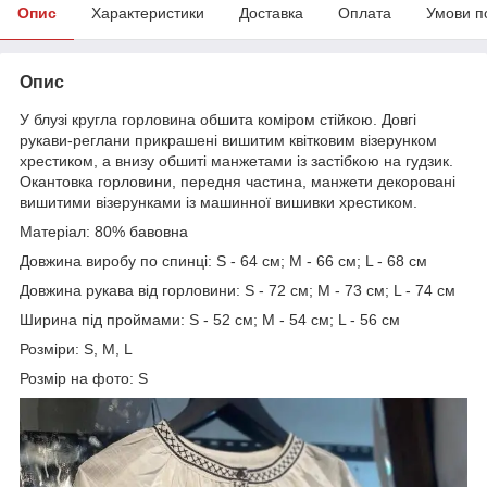
Опис
Характеристики
Доставка
Оплата
Умови п
Опис
У блузі кругла горловина обшита коміром стійкою. Довгі
рукави-реглани прикрашені вишитим квітковим візерунком
хрестиком, а внизу обшиті манжетами із застібкою на гудзик.
Окантовка горловини, передня частина, манжети декоровані
вишитими візерунками із машинної вишивки хрестиком.
Матеріал: 80% бавовна
Довжина виробу по спинці: S - 64 см; M - 66 см; L - 68 см
Довжина рукава від горловини: S - 72 см; M - 73 см; L - 74 см
Ширина під проймами: S - 52 см; M - 54 см; L - 56 см
Розміри: S, M, L
Розмір на фото: S