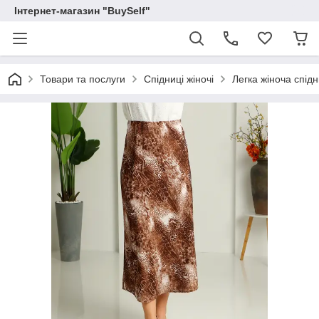
Інтернет-магазин "BuySelf"
Товари та послуги
Спідниці жіночі
Легка жіноча спід