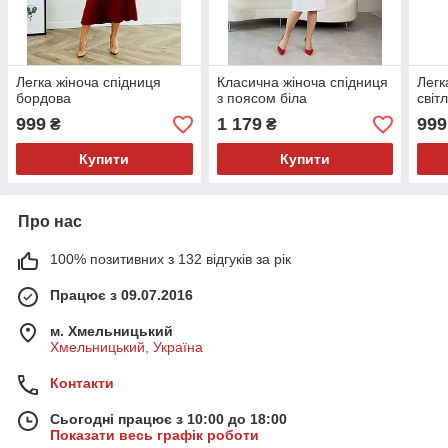
Легка жіноча спідниця
Класична жіноча спідниця
Легк
бордова
з поясом біла
світ
999
1 179
999
₴
₴
Купити
Купити
Про нас
100% позитивних з 132 відгуків за рік
Працює з 09.07.2016
м. Хмельницький
Хмельницький, Україна
Контакти
Сьогодні працює з 10:00 до 18:00
Показати весь графік роботи