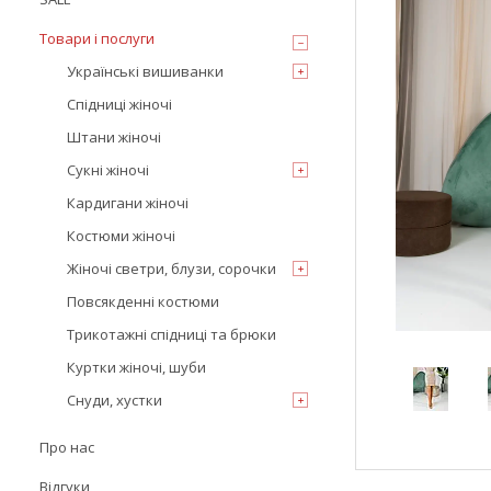
Товари і послуги
Українські вишиванки
Спідниці жіночі
Штани жіночі
Сукні жіночі
Кардигани жіночі
Костюми жіночі
Жіночі светри, блузи, сорочки
Повсякденні костюми
Трикотажні спідниці та брюки
Куртки жіночі, шуби
Снуди, хустки
Про нас
Відгуки