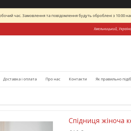
обочий час. Замовлення та повідомлення будуть оброблені з 10:00 най
Хмельницький, Україн
Доставка і оплата
Про нас
Контакти
Як правильно піді
Спідниця жіноча к