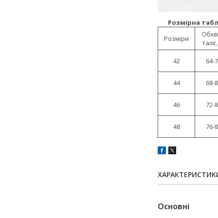
Розмірна табл
Обхв
Розміри
талії,
42
64-
44
68-
46
72-
48
76-
ХАРАКТЕРИСТИК
Основні