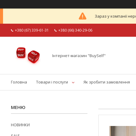
Зараз у компанії нер
+380 (67) 339-61-31
+380 (66) 340-29-06
Інтернет-магазин "BuySelf"
Головна
Товари і послуги
Як зробити замовлення
НОВИНКИ
SALE