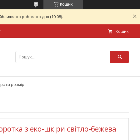
Кошик
ближчого робочого дня (10.08).
а
Кошик
брати розмір
оротка з еко-шкіри світло-бежева