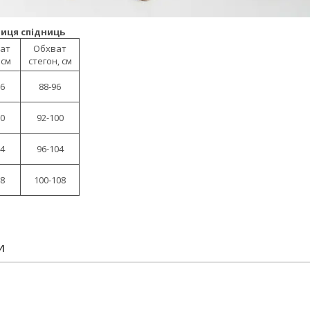
иця спідниць
ат
Обхват
 см
стегон, см
76
88-96
80
92-100
84
96-104
88
100-108
И