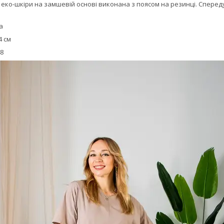
з еко-шкіри на замшевій основі виконана з поясом на резинці. Спер
а
4 см
48