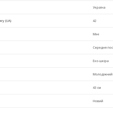
Україна
гу (UA)
42
Міні
Середня по
Еко-шкіра
Молодіжний
43 см
Новий