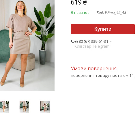
619 ₴
В наявності
Код:
Едіта_42_48
Купити
+380 (67) 339-61-31
Київстар Telegram
повернення товару протягом 14 