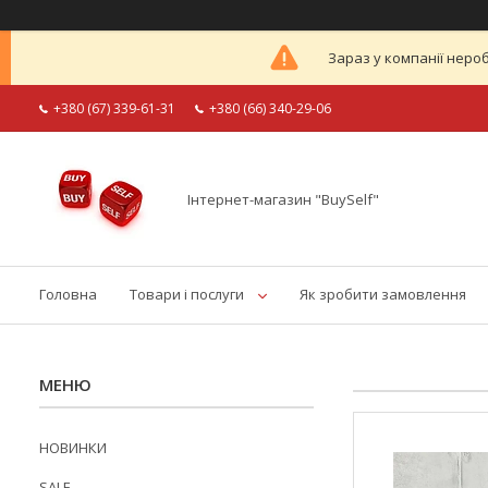
Зараз у компанії неро
+380 (67) 339-61-31
+380 (66) 340-29-06
Інтернет-магазин "BuySelf"
Головна
Товари і послуги
Як зробити замовлення
НОВИНКИ
SALE