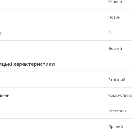
Жіноча
Новий
ір
S
Довгий
ицькі характеристики
Етнічний
овини
Комір-стійка
Всесезон
Прямий