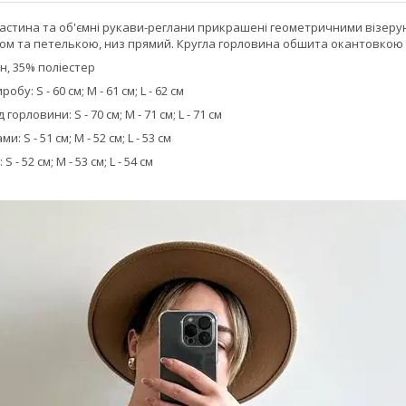
частина та об'ємні рукави-реглани прикрашені геометричними візеру
ом та петелькою, низ прямий. Кругла горловина обшита окантовкою 
н, 35% поліестер
у: S - 60 см; M - 61 см; L - 62 см
орловини: S - 70 см; M - 71 см; L - 71 см
 S - 51 см; M - 52 см; L - 53 см
- 52 см; M - 53 см; L - 54 см