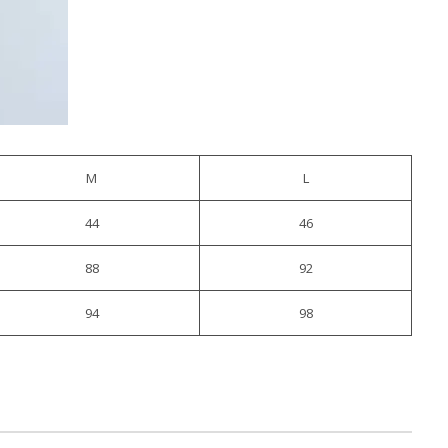
M
L
44
46
88
92
94
98