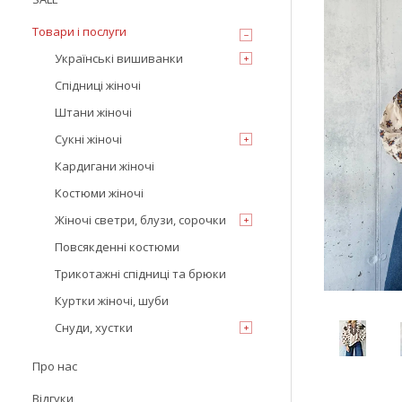
Товари і послуги
Українські вишиванки
Спідниці жіночі
Штани жіночі
Сукні жіночі
Кардигани жіночі
Костюми жіночі
Жіночі светри, блузи, сорочки
Повсякденні костюми
Трикотажні спідниці та брюки
Куртки жіночі, шуби
Снуди, хустки
Про нас
Відгуки