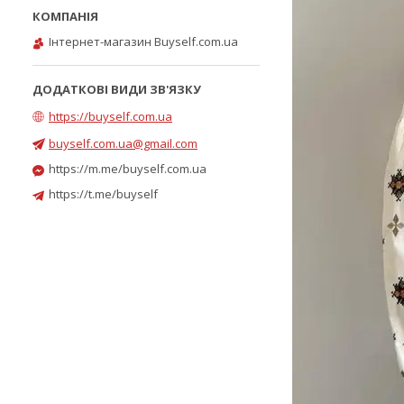
Інтернет-магазин Buyself.com.ua
https://buyself.com.ua
buyself.com.ua@gmail.com
https://m.me/buyself.com.ua
https://t.me/buyself