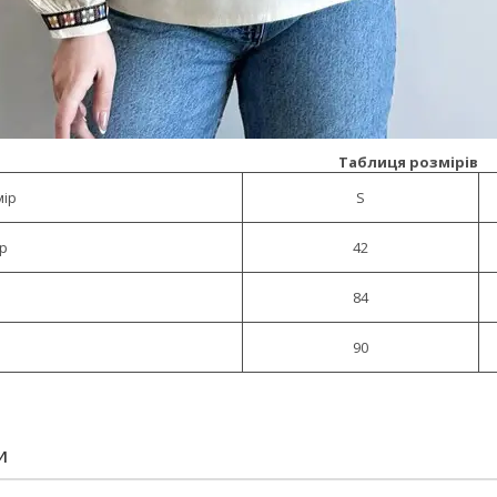
Таблиця розмірів
мір
S
ір
42
84
90
И