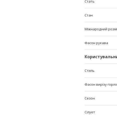
Стать
Стан
Міжнародний розм
Фасон рукава
Користувальн
Стиль
Фасон вирізу горл
Сезон
Сілует