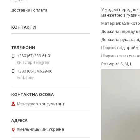
У моделі передня 
Доставка і оплата
манжетою з ґудзик
Матеріал: 65% кото
КОНТАКТИ
Довжина переду вироб
Довжина рукава від г
Ширина під проймами:
Ширина по стегнах: S 
+380 (67) 339-61-31
Київстар Telegram
Розміри^ S, M, L
+380 (66) 340-29-06
Vodafone
Менеджер-консультант
Хмельницький, Україна