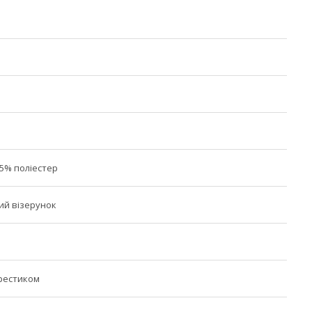
35% поліестер
ий візерунок
рестиком