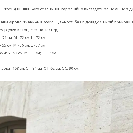
– тренд нинішнього сезону. Він гармонійно виглядатиме не лише з д
кашемірової тканини високої щільності без підкладки. Виріб прикра
мір (80% котон, 20% поліестер)
1 см; M - 72 см; L - 72 см
5 см; M - 56 см; L - 57 см
 S - 53 см; M - 55 см; L - 57 см
ріст: 168 см; ОГ: 84 см; ОТ: 62 см; ОС: 90 см.