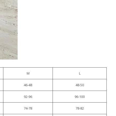
M
L
46-48
48-50
92-96
96-100
74-78
78-82