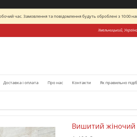
обочий час. Замовлення та повідомлення будуть оброблені з 10:00 най
Хмельницький, Україн
Доставка і оплата
Про нас
Контакти
Як правильно піді
Вишитий жіночий 