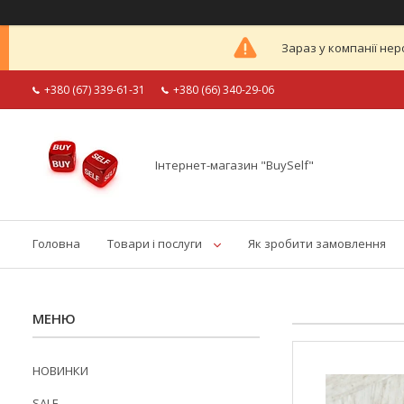
Зараз у компанії нер
+380 (67) 339-61-31
+380 (66) 340-29-06
Інтернет-магазин "BuySelf"
Головна
Товари і послуги
Як зробити замовлення
НОВИНКИ
SALE