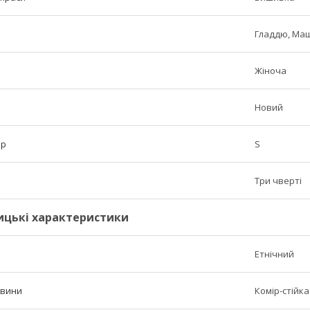
Гладдю, Ма
Жіноча
Новий
ір
S
Три чверті
ицькі характеристики
Етнічний
овини
Комір-стійка