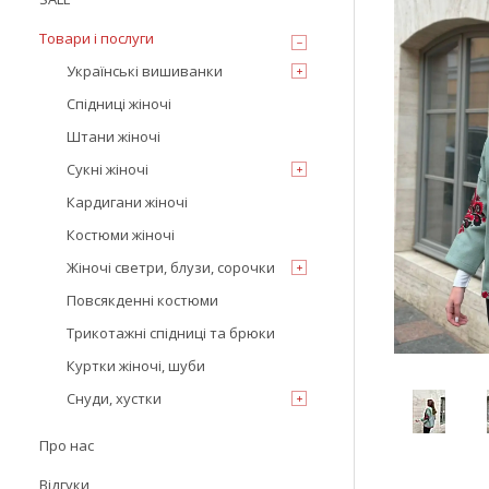
Товари і послуги
Українські вишиванки
Спідниці жіночі
Штани жіночі
Сукні жіночі
Кардигани жіночі
Костюми жіночі
Жіночі светри, блузи, сорочки
Повсякденні костюми
Трикотажні спідниці та брюки
Куртки жіночі, шуби
Снуди, хустки
Про нас
Відгуки