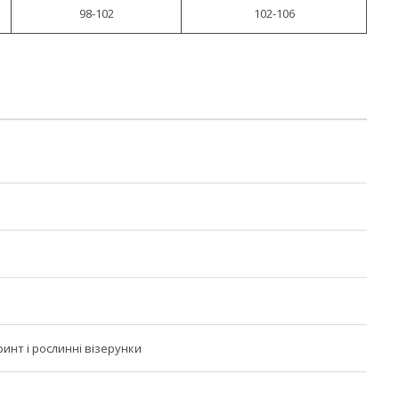
98-102
102-106
инт і рослинні візерунки