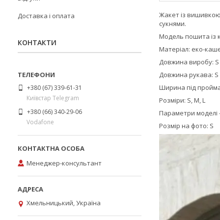
Жакет із вишивкою 
Доставка і оплата
сукнями.
Модель пошита із 
КОНТАКТИ
Матеріал: еко-каше
Довжина виробу: S - 7
Довжина рукава: S - 5
Ширина під проймами:
+380 (67) 339-61-31
Київстар Telegram
Розміри: S, M, L
+380 (66) 340-29-06
Параметри моделі - з
Vodafone
Розмір на фото: S
Менеджер-консультант
Хмельницький, Україна