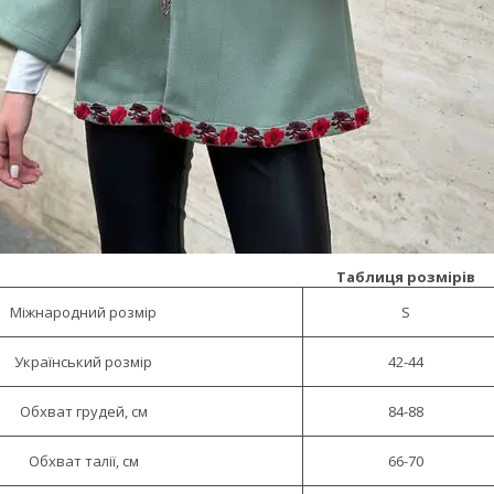
Таблиця розмірів
Міжнародний розмір
S
Український розмір
42-44
Обхват грудей, см
84-88
Обхват талії, см
66-70