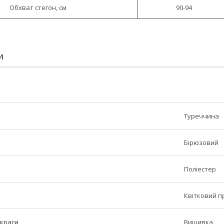
Обхват стегон, см
90-94
И
Туреччина
Бірюзовий
Поліестер
Квітковий пр
икраси
Вишивка