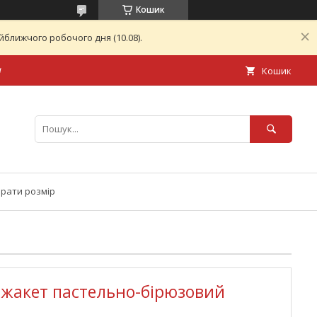
Кошик
ближчого робочого дня (10.08).
а
Кошик
брати розмір
жакет пастельно-бірюзовий