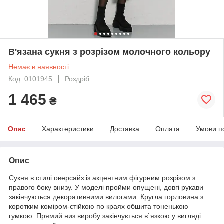
В'язана сукня з розрізом молочного кольору
Немає в наявності
Код: 0101945
Роздріб
1 465
₴
Опис
Характеристики
Доставка
Оплата
Умови п
Опис
Сукня в стилі оверсайз із акцентним фігурним розрізом з
правого боку внизу. У моделі пройми опущені, довгі рукави
закінчуються декоративними вилогами. Кругла горловина з
коротким коміром-стійкою по краях обшита тоненькою
гумкою. Прямий низ виробу закінчується в`язкою у вигляді