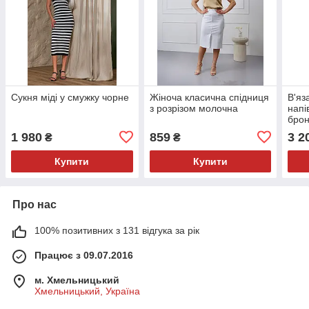
Сукня міді у смужку чорне
Жіноча класична спідниця
В'яз
з розрізом молочна
напі
брон
1 980
859
3 2
₴
₴
Купити
Купити
Про нас
100% позитивних з 131 відгука за рік
Працює з 09.07.2016
м. Хмельницький
Хмельницький, Україна