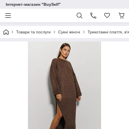
Інтернет-магазин "BuySelf"
Товари та послуги
Сукні жіночі
Трикотажні плаття, в'я