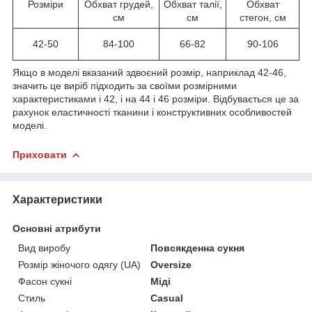
Розміри
Обхват грудей,
Обхват талії,
Обхват
см
см
стегон, см
42-50
84-100
66-82
90-106
Якщо в моделі вказаний здвоєний розмір, наприклад 42-46,
значить це виріб підходить за своїми розмірними
характеристиками і 42, і на 44 і 46 розміри. Відбувається це за
рахунок еластичності тканини і конструктивних особливостей
моделі.
Приховати
Характеристики
Основні атрибути
Вид виробу
Повсякденна сукня
Розмір жіночого одягу (UA)
Oversize
Фасон сукні
Міді
Стиль
Casual