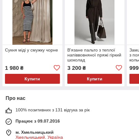
Сукня міді у смужку чорне
В'язане пальто з теплої
Замш
напіввовняної пряжі гіркий
з по
шоколад
коль
1 980
3 200
999
₴
₴
Купити
Купити
Про нас
100% позитивних з 131 відгука за рік
Працює з 09.07.2016
м. Хмельницький
Хмельницький, Україна