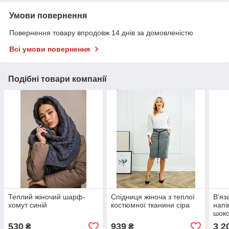
Умови повернення
Повернення товару впродовж 14 днів за домовленістю
Всі умови повернення
Подібні товари компанії
Теплий жіночий шарф-
Спідниця жіноча з теплої
В'яз
хомут синій
костюмної тканини сіра
напі
шок
530
939
3 2
₴
₴