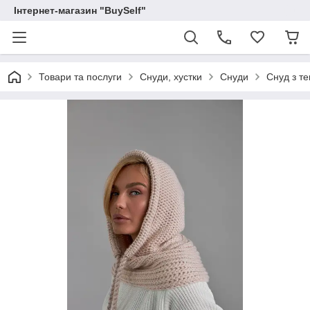
Інтернет-магазин "BuySelf"
Товари та послуги
Снуди, хустки
Снуди
Снуд з т