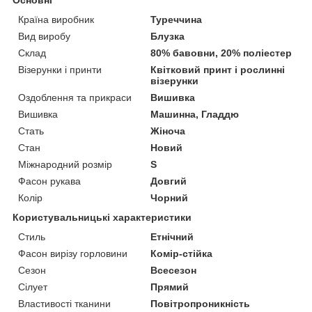
Країна виробник
Туреччина
Вид виробу
Блузка
Склад
80% бавовни, 20% поліестер
Візерунки і принти
Квітковий принт і рослинні
візерунки
Оздоблення та прикраси
Вишивка
Вишивка
Машинна, Гладдю
Стать
Жіноча
Стан
Новий
Міжнародний розмір
S
Фасон рукава
Довгий
Колір
Чорний
Користувальницькі характеристики
Стиль
Етнічний
Фасон вирізу горловини
Комір-стійка
Сезон
Всесезон
Сілует
Прямий
Властивості тканини
Повітропроникність