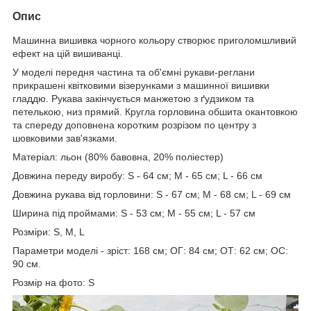
Опис
Машинна вишивка чорного кольору створює приголомшливий
ефект на цій вишиванці.
У моделі передня частина та об'ємні рукави-реглани
прикрашені квітковими візерунками з машинної вишивки
гладдю. Рукава закінчується манжетою з ґудзиком та
петелькою, низ прямий. Кругла горловина обшита окантовкою
та спереду доповнена коротким розрізом по центру з
шовковими зав'язками.
Матеріал: льон (80% бавовна, 20% поліестер)
Довжина переду виробу: S - 64 см; M - 65 см; L - 66 см
Довжина рукава від горловини: S - 67 см; M - 68 см; L - 69 см
Ширина під проймами: S - 53 см; M - 55 см; L - 57 см
Розміри: S, M, L
Параметри моделі - зріст: 168 см; ОГ: 84 см; ОТ: 62 см; ОС:
90 см.
Розмір на фото: S