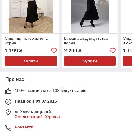
Спідниця плісе жіноча
В'язана спідниця плісе
Спід
чорна
чорна
шок
1 199
2 200
1 1
₴
₴
Купити
Купити
Про нас
100% позитивних з 132 відгуків за рік
Працює з 09.07.2016
м. Хмельницький
Хмельницький, Україна
Контакти