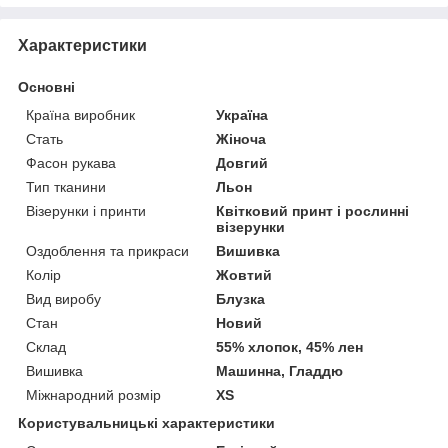
Характеристики
Основні
Країна виробник
Україна
Стать
Жіноча
Фасон рукава
Довгий
Тип тканини
Льон
Візерунки і принти
Квітковий принт і рослинні
візерунки
Оздоблення та прикраси
Вишивка
Колір
Жовтий
Вид виробу
Блузка
Стан
Новий
Склад
55% хлопок, 45% лен
Вишивка
Машинна, Гладдю
Міжнародний розмір
XS
Користувальницькі характеристики