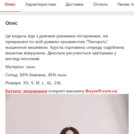
Опис
Характеристики
Доставка
Оплата
Умови п
Опис
Ця модель йде з довгими рукавами-ліхтариками, які
прикрашені по всій довжині орнаментом "Папороть"
машинною вишивкою. Кругла горловина спереду оздоблена
вишитим візерунком. Декольте регулюється зав'язками у
вигляді пензликів.
Матеріал: льон
Склад: 55% бавовна, 45% льон
Розміри: XS, S, M, L, XL, 2XL
Каталог
вишиванок
інтернет-магазину
Buyself.com.ua