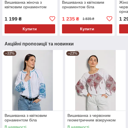
Вишиванка жіноча з
Вишиванка з квітковим
Жіно
квітковим орнаментом
орнаментом біла
черв
орн
1 199
1 235
1 2
₴
₴
1 835 ₴
Купити
Купити
Акційні пропозиції та новинки
–33%
–23%
Вишиванка з квітковим
Вишиванка з червоним
орнаментом біла
геометричним візерунком
В наявності
В наявності