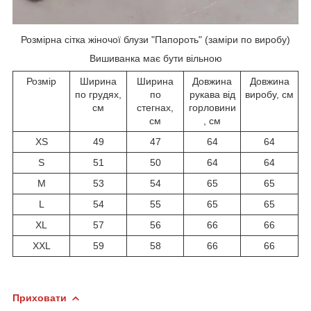
Розмірна сітка жіночої блузи "Папороть" (заміри по виробу)
Вишиванка має бути вільною
Розмір
Ширина
Ширина
Довжина
Довжина
по грудях,
по
рукава від
виробу, см
см
стегнах,
горловини
см
, см
XS
49
47
64
64
S
51
50
64
64
M
53
54
65
65
L
54
55
65
65
XL
57
56
66
66
ХХL
59
58
66
66
Приховати