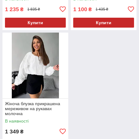
1 235
1 100
₴
₴
1 835 ₴
1 435 ₴
Купити
Купити
Жіноча блузка прикрашена
мереживом на рукавах
молочна
В наявності
1 349
₴