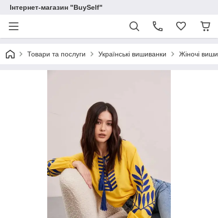
Інтернет-магазин "BuySelf"
Товари та послуги
Українські вишиванки
Жіночі виш