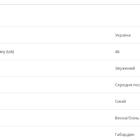
Україна
гу (UA)
46
Звужений
Середня по
Синій
Весна/Осінь
Габардин