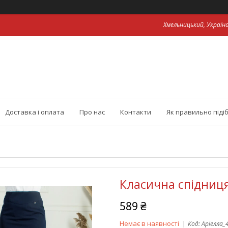
Хмельницький, Україн
Доставка і оплата
Про нас
Контакти
Як правильно піді
Класична спідниц
589 ₴
Немає в наявності
Код:
Аріелла_