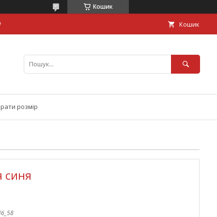
Кошик
а
Кошик
брати розмір
я синя
46_58