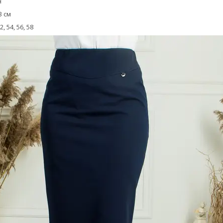
н
3 см
2, 54, 56, 58