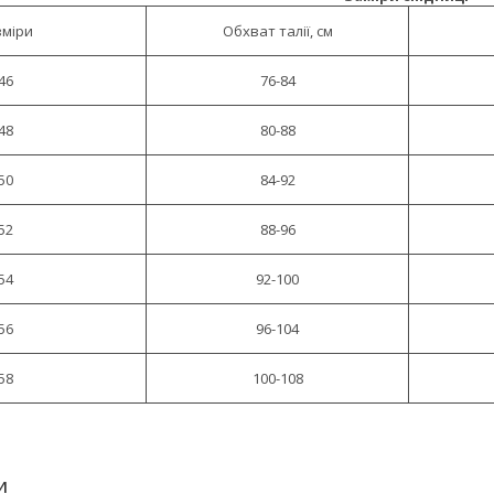
зміри
Обхват талії, см
46
76-84
48
80-88
50
84-92
52
88-96
54
92-100
56
96-104
58
100-108
И