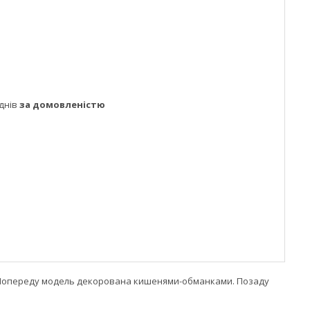
днів
за домовленістю
р. Попереду модель декорована кишенями-обманками. Позаду