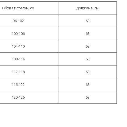
Обхват стегон, см
Довжина, см
96-102
63
100-106
63
104-110
63
108-114
63
112-118
63
116-122
63
120-126
63