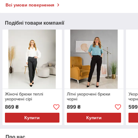
Всі умови повернення
Подібні товари компанії
Жіночі брюки теплі
Літні укорочені брюки
Укор
укорочені сірі
чорні
чорн
869
899
599
₴
₴
Купити
Купити
Про нас