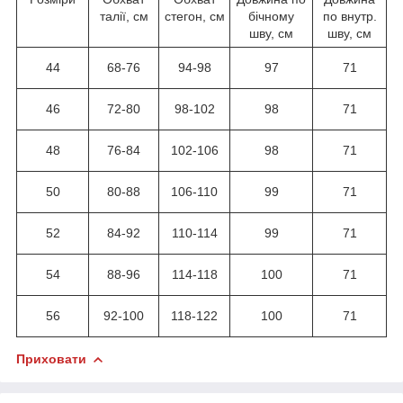
талії, см
стегон, см
бічному
по внутр.
шву, см
шву, см
44
68-76
94-98
97
71
46
72-80
98-102
98
71
48
76-84
102-106
98
71
50
80-88
106-110
99
71
52
84-92
110-114
99
71
54
88-96
114-118
100
71
56
92-100
118-122
100
71
Приховати