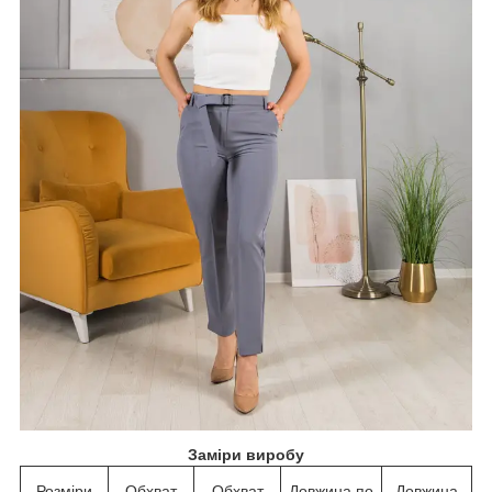
Заміри виробу
Розміри
Обхват
Обхват
Довжина по
Довжина