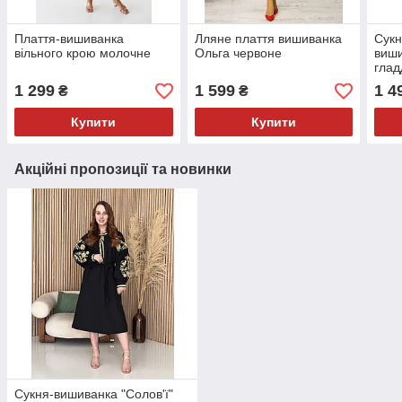
Плаття-вишиванка
Лляне плаття вишиванка
Сукн
вільного крою молочне
Ольга червоне
виши
глад
1 299
1 599
1 4
₴
₴
Купити
Купити
Акційні пропозиції та новинки
Сукня-вишиванка "Солов'ї"