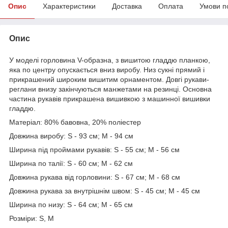
Опис
Характеристики
Доставка
Оплата
Умови п
Опис
У моделі горловина V-образна, з вишитою гладдю планкою,
яка по центру опускається вниз виробу. Низ сукні прямий і
прикрашений широким вишитим орнаментом. Довгі рукави-
реглани внизу закінчуються манжетами на резинці. Основна
частина рукавів прикрашена вишивкою з машинної вишивки
гладдю.
Матеріал: 80% бавовна, 20% поліестер
Довжина виробу: S - 93 см; M - 94 см
Ширина під проймами рукавів: S - 55 см; M - 56 см
Ширина по талії: S - 60 см; M - 62 см
Довжина рукава від горловини: S - 67 см; M - 68 см
Довжина рукава за внутрішнім швом: S - 45 см; M - 45 см
Ширина по низу: S - 64 см; M - 65 см
Розміри: S, M