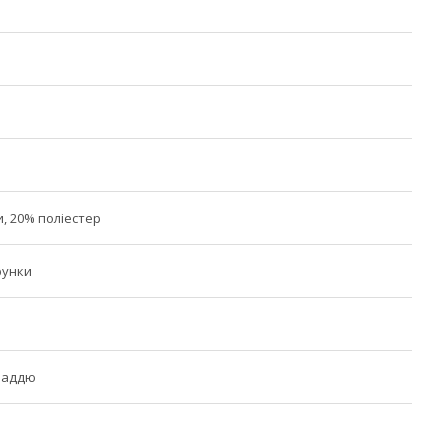
, 20% поліестер
рунки
ладдю