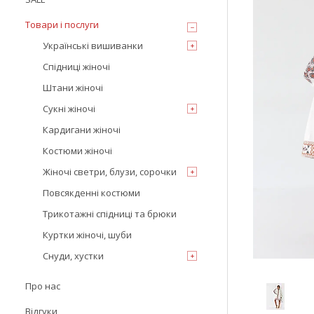
Товари і послуги
Українські вишиванки
Спідниці жіночі
Штани жіночі
Сукні жіночі
Кардигани жіночі
Костюми жіночі
Жіночі светри, блузи, сорочки
Повсякденні костюми
Трикотажні спідниці та брюки
Куртки жіночі, шуби
Снуди, хустки
Про нас
Відгуки