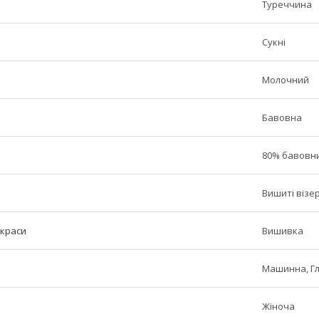
Туреччина
Сукні
Молочний
Бавовна
80% бавовни
Вишиті візе
икраси
Вишивка
Машинна, Г
Жіноча