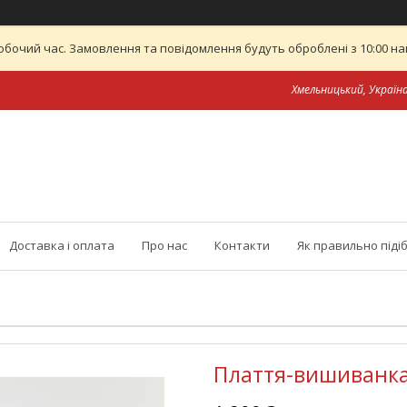
обочий час. Замовлення та повідомлення будуть оброблені з 10:00 най
Хмельницький, Україн
Доставка і оплата
Про нас
Контакти
Як правильно піді
Плаття-вишиванка