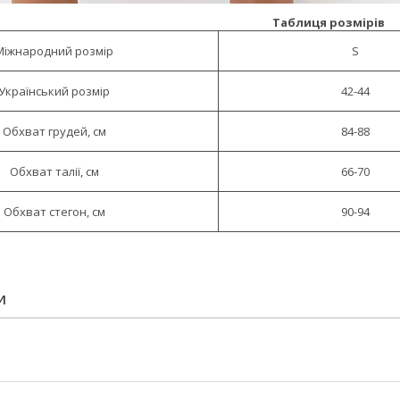
Таблиця розмірів
Міжнародний розмір
S
Український розмір
42-44
Обхват грудей, см
84-88
Обхват талії, см
66-70
Обхват стегон, см
90-94
И