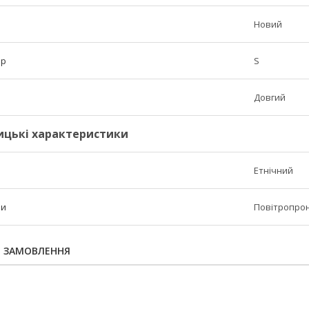
Новий
ір
S
Довгий
ицькі характеристики
Етнічний
ни
Повітропрон
Я ЗАМОВЛЕННЯ