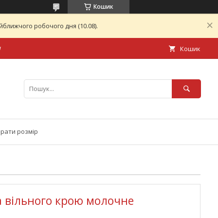
Кошик
ближчого робочого дня (10.08).
а
Кошик
брати розмір
 вільного крою молочне