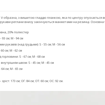
а V-образна, з вишитою гладдю планкою, яка по центру опускається 
 рукави-реглани внизу закінчуються манжетами на резинці. Основн
вна, 20% поліестер
93 см; M - 94 см
 рукавів (над грудьми): S - 55 см; M - 56 см
60 см; M - 62 см
горловини: S - 67 см; M - 68 см
нутрішнім швом: S - 45 см; M - 45 см
64 см; M - 65 см
ріст: 173 см; ОГ: 84 см; ОТ: 60 см; ОС: 92 см.