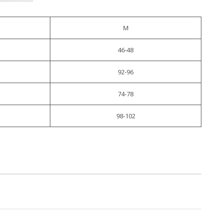
M
46-48
92-96
74-78
98-102