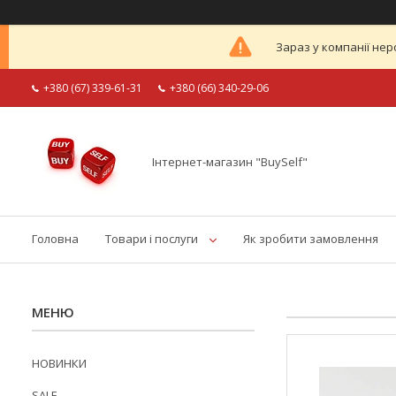
Зараз у компанії нер
+380 (67) 339-61-31
+380 (66) 340-29-06
Інтернет-магазин "BuySelf"
Головна
Товари і послуги
Як зробити замовлення
НОВИНКИ
SALE