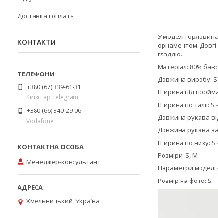
Доставка і оплата
У моделі горловин
КОНТАКТИ
орнаментом. Довгі
гладдю.
Матеріал: 80% баво
Довжина виробу: S - 
+380 (67) 339-61-31
Ширина під проймами
Київстар Telegram
Ширина по талії: S - 
+380 (66) 340-29-06
Довжина рукава від 
Vodafone
Довжина рукава за в
Ширина по низу: S - 
Розміри: S, M
Менеджер-консультант
Параметри моделі – з
Розмір на фото: S
Хмельницький, Україна