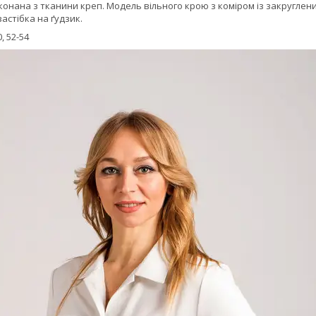
онана з тканини креп. Модель вільного крою з коміром із закруглени
застібка на ґудзик.
, 52-54