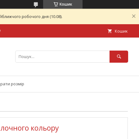
Кошик
ближчого робочого дня (10.08).
а
Кошик
брати розмір
олочного кольору