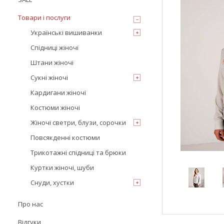
Товари і послуги
Українські вишиванки
Спідниці жіночі
Штани жіночі
Сукні жіночі
Кардигани жіночі
Костюми жіночі
Жіночі светри, блузи, сорочки
Повсякденні костюми
Трикотажні спідниці та брюки
Куртки жіночі, шуби
Снуди, хустки
Про нас
Відгуки