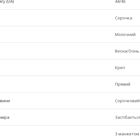
гу (UA)
44/46
Сорочка
Молочний
Весна/Осінь
Креп
Прямий
овини
Сорочковий
оміра
Застібаєтьс
З манжетом