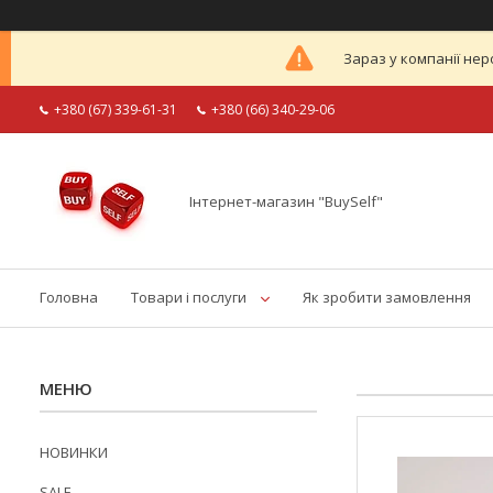
Зараз у компанії нер
+380 (67) 339-61-31
+380 (66) 340-29-06
Інтернет-магазин "BuySelf"
Головна
Товари і послуги
Як зробити замовлення
НОВИНКИ
SALE