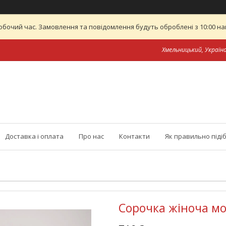
обочий час. Замовлення та повідомлення будуть оброблені з 10:00 най
Хмельницький, Україн
Доставка і оплата
Про нас
Контакти
Як правильно піді
Сорочка жіноча м