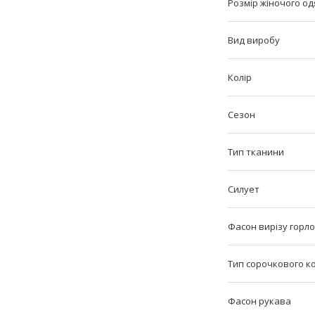
Розмір жіночого одя
Вид виробу
Колір
Сезон
Тип тканини
Силует
Фасон вирізу горл
Тип сорочкового к
Фасон рукава