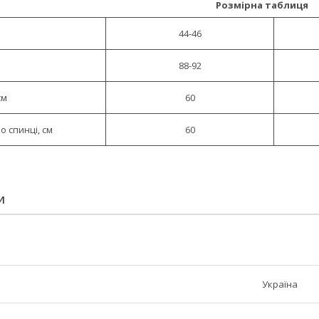
Розмірна таблиця
44-46
88-92
см
60
 спинці, см
60
И
Україна