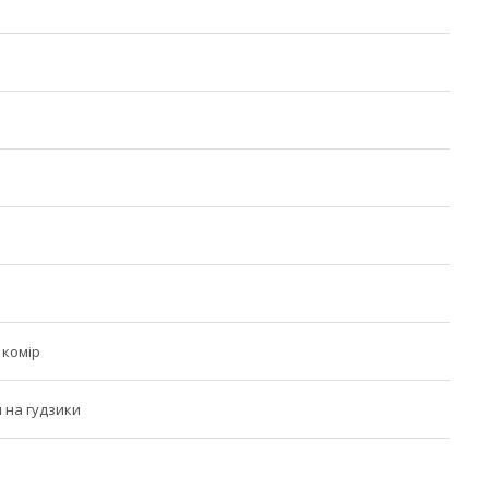
 комір
я на гудзики