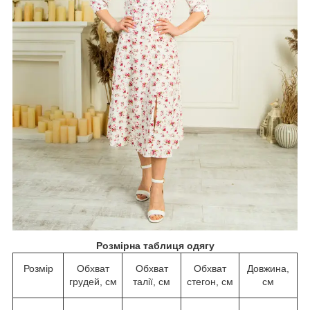
Розмірна таблиця одягу
Розмір
Обхват
Обхват
Обхват
Довжина,
грудей, см
талії, см
стегон, см
см