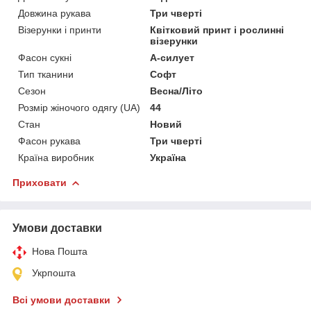
Довжина рукава
Три чверті
Візерунки і принти
Квітковий принт і рослинні
візерунки
Фасон сукні
А-силует
Тип тканини
Софт
Сезон
Весна/Літо
Розмір жіночого одягу (UA)
44
Стан
Новий
Фасон рукава
Три чверті
Країна виробник
Україна
Приховати
Умови доставки
Нова Пошта
Укрпошта
Всі умови доставки