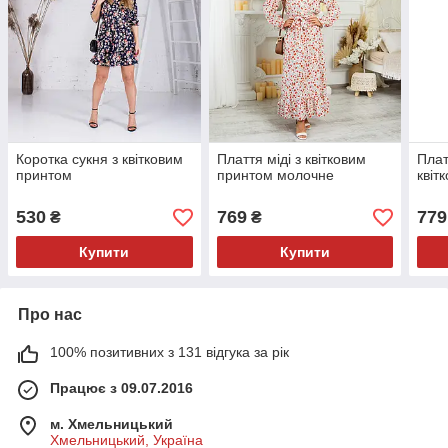
Коротка сукня з квітковим
Плаття міді з квітковим
Плат
принтом
принтом молочне
квіт
530
769
779
₴
₴
Купити
Купити
Про нас
100% позитивних з 131 відгука за рік
Працює з 09.07.2016
м. Хмельницький
Хмельницький, Україна