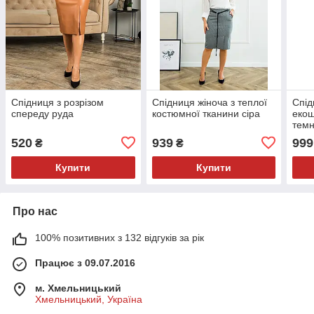
Спідниця з розрізом
Спідниця жіноча з теплої
Спід
спереду руда
костюмної тканини сіра
екош
тем
520
939
999
₴
₴
Купити
Купити
Про нас
100% позитивних з 132 відгуків за рік
Працює з 09.07.2016
м. Хмельницький
Хмельницький, Україна