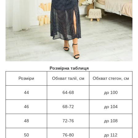
Розмірна таблиця
Розміри
Обхват талії, см
Обхват стегон, см
44
64-68
до 100
46
68-72
до 104
48
72-76
до 108
50
76-80
до 112