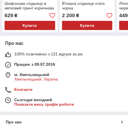
Шифонова спідниця в
В'язана спідниця плісе
Літн
квітковий принт коричнева
чорна
черв
629
2 200
449
₴
₴
Купити
Купити
Про нас
100% позитивних з 131 відгука за рік
Працює з 09.07.2016
м. Хмельницький
Хмельницький, Україна
Контакти
Сьогодні вихідний
Показати весь графік роботи
Про нас