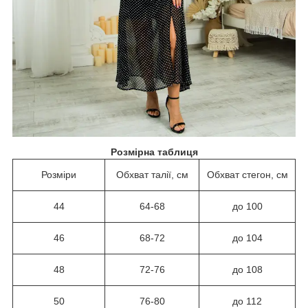
Розмірна таблиця
Розміри
Обхват талії, см
Обхват стегон, см
44
64-68
до 100
46
68-72
до 104
48
72-76
до 108
50
76-80
до 112