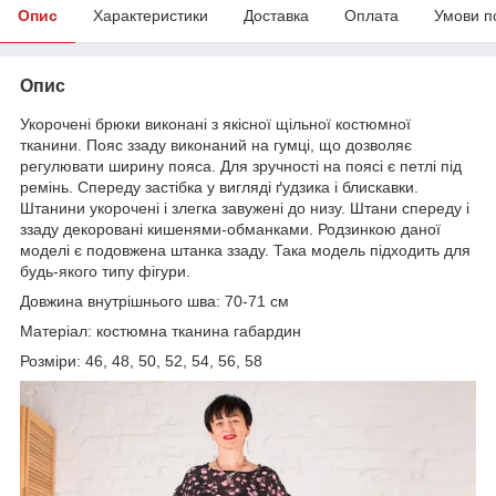
Опис
Характеристики
Доставка
Оплата
Умови п
Опис
Укорочені брюки виконані з якісної щільної костюмної
тканини. Пояс ззаду виконаний на гумці, що дозволяє
регулювати ширину пояса. Для зручності на поясі є петлі під
ремінь. Спереду застібка у вигляді ґудзика і блискавки.
Штанини укорочені і злегка завужені до низу. Штани спереду і
ззаду декоровані кишенями-обманками. Родзинкою даної
моделі є подовжена штанка ззаду. Така модель підходить для
будь-якого типу фігури.
Довжина внутрішнього шва: 70-71 см
Матеріал: костюмна тканина габардин
Розміри: 46, 48, 50, 52, 54, 56, 58