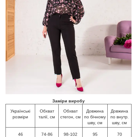
Заміри виробу
Українські
Обхват
Обхват
Довжина
Довжина
розміри
талії, см
стегон, см
по бічному
по внутр.
шву, см
шву, см
46
74-86
98-102
95
70