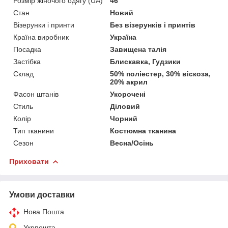
Розмір жіночого одягу (UA)
46
Стан
Новий
Візерунки і принти
Без візерунків і принтів
Країна виробник
Україна
Посадка
Завищена талія
Застібка
Блискавка, Гудзики
Склад
50% поліестер, 30% віскоза,
20% акрил
Фасон штанів
Укорочені
Стиль
Діловий
Колір
Чорний
Тип тканини
Костюмна тканина
Сезон
Весна/Осінь
Приховати
Умови доставки
Нова Пошта
Укрпошта