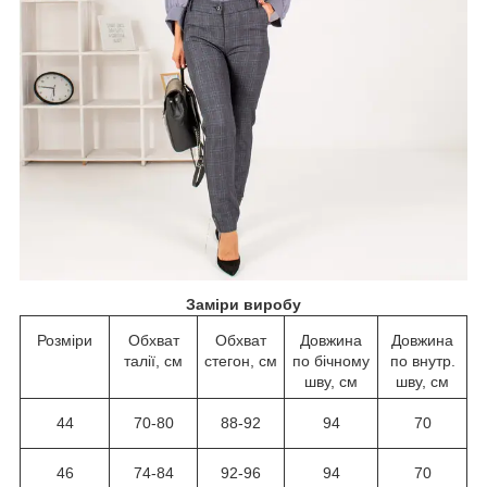
Заміри виробу
Розміри
Обхват
Обхват
Довжина
Довжина
талії, см
стегон, см
по бічному
по внутр.
шву, см
шву, см
44
70-80
88-92
94
70
46
74-84
92-96
94
70