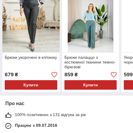
Брюки укорочені в клітинку
Брюки палаццо з
Укор
костюмної тканини темно-
чорн
бірюзові
679
859
599
₴
₴
Купити
Купити
Про нас
100% позитивних з 131 відгука за рік
Працює з 09.07.2016