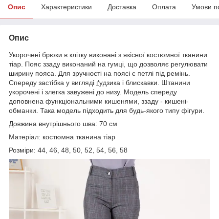
Опис
Характеристики
Доставка
Оплата
Умови п
Опис
Укорочені брюки в клітку виконані з якісної костюмної тканини
тіар. Пояс ззаду виконаний на гумці, що дозволяє регулювати
ширину пояса. Для зручності на поясі є петлі під ремінь.
Спереду застібка у вигляді
ґ
удзика і блискавки. Штанини
укорочені і злегка завужені до низу. Модель спереду
доповнена функціональними кишенями, ззаду - кишені-
обманки. Така модель підходить для будь-якого типу фігури.
Довжина внутрішнього шва: 70 см
Матеріал: костюмна тканина тіар
Розміри: 44, 46, 48, 50, 52, 54, 56, 58