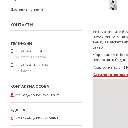
Доставка і оплата
КОНТАКТИ
Дитяча вишита блу
ниток, які не линяю
внизу з манжетами,
свято.
+380 (67) 339-61-31
Жар-птиця у всіх т
Київстар Telegram
приносиш в будино
+380 (66) 340-29-06
Розміри на зріст:116,
Vodafone
Каталог
вишиван
Менеджер-консультант
Хмельницький, Україна