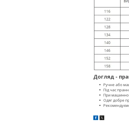
Догляд - пра
Ручне або маш
Під час пранн
При машинном
Одяг добре п
Рекомендуємо