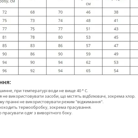
ння:
инне, при температурі води не вище 40 ° C.
я не використовувати засоби, що містять відбілювачі, зокрема хлор.
у пранні не використовувати режим "віджимання".
роходить термообробку, зокрема прасування.
 прасувати одяг з виворітного боку.