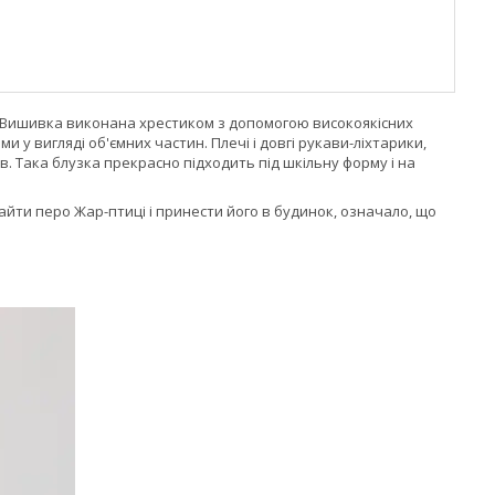
. Вишивка виконана хрестиком з допомогою високоякісних
и у вигляді об'ємних частин. Плечі і довгі рукави-ліхтарики,
. Така блузка прекрасно підходить під шкільну форму і на
найти перо Жар-птиці і принести його в будинок, означало, що