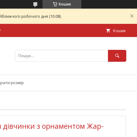
Кошик
ближчого робочого дня (10.08).
а
Кошик
брати розмір
я дівчинки з орнаментом Жар-