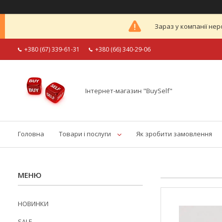
Зараз у компанії нер
+380 (67) 339-61-31
+380 (66) 340-29-06
Інтернет-магазин "BuySelf"
Головна
Товари і послуги
Як зробити замовлення
НОВИНКИ
SALE