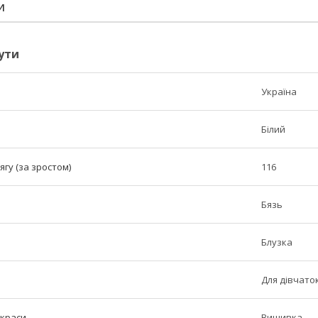
И
ути
Україна
Білий
ягу (за зростом)
116
Бязь
Блузка
Для дівчато
икраси
Вишивка