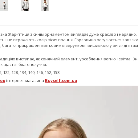
зка Жар-птиця з синім орнаментом виглядає дуже красиво і нарядно
ть і не втрачають колір після прання. Горловина регулюється завязкам
 багато прикрашені квітковим візерунком і вишивкою у вигляді птахів
радиціях виступає, як сонячний елемент, уособлення вогню і світла. З
к щастя і благополуччя.
 122, 128, 134, 140, 146, 152, 158
ок
і
нтернет-магазина
Buyself.com.ua