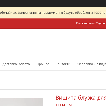
обочий час. Замовлення та повідомлення будуть оброблені з 10:00 най
Хмельницький, Україн
Доставка і оплата
Про нас
Контакти
Як правильно піді
Вишита блузка дл
птиця