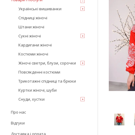
Українські вишиванки
Спідниці жіночі
Штани жіночі
Сукні жіночі
Кардигани жіночі
Костюми жіночі
Жіночі светри, блузи, сорочки
Повсякденні костюми
Трикотажні спідниці та брюки
Куртки жіночі, шуби
Снуди, хустки
Про нас
Відгуки
Доставка і оплата