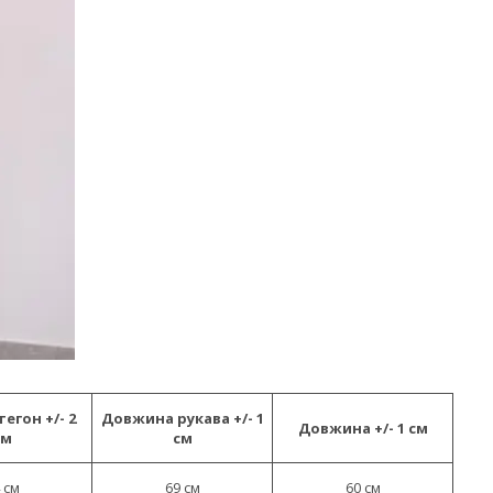
егон +/- 2
Довжина рукава +/- 1
Довжина +/- 1 см
см
см
 см
69 см
60 см