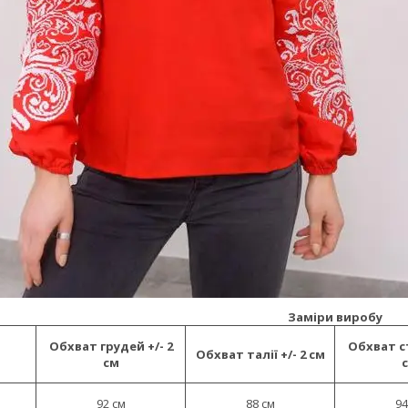
Заміри виробу
Обхват грудей +/- 2
Обхват ст
Обхват талії +/- 2 см
см
92 см
88 см
94