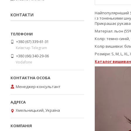
Найпопулярніший Ук
КОНТАКТИ
і з тоненькими шну
Прикрашає рукава 
Матеріал: льон (55%
Колір: темно-синій
+380 (67) 339-61-31
Колір вишивки: біл
Київстар Telegram
Розміри: S, M, L, XL,
+380 (66) 340-29-06
Каталог
вишиван
Vodafone
Менеджер-консультант
Хмельницький, Україна