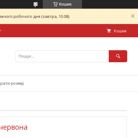
Кошик
чого робочого дня (завтра, 10.08).
а
Кошик
брати розмір
червона