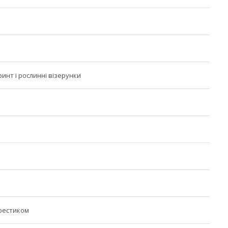
инт і рослинні візерунки
рестиком