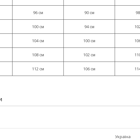
96 см
90 см
98
100 см
94 см
10
104 см
100 см
10
108 см
102 см
11
112 см
106 см
11
И
Україна