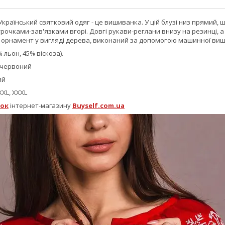
раїнський святковий одяг - це вишиванка. У цій блузі низ прямий, 
рочками-зав'язками вгорі. Довгі рукави-реглани внизу на резинці, а
орнамент у вигляді дерева, виконаний за допомогою машинної виш
 льон, 45% віскоза).
, червоний
ий
 XXL, XXXL
ок
інтернет-магазину
Buyself.com.ua