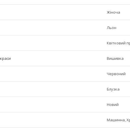
Жіноча
Льон
Квітковий пр
икраси
Вишивка
Червоний
Блузка
Новий
Машинна, Х