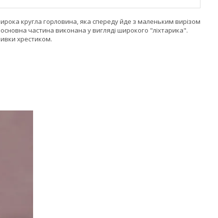
широка кругла горловина, яка спереду йде з маленьким вирізом
 основна частина виконана у вигляді широкого "ліхтарика".
ивки хрестиком.