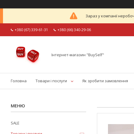
Зараз у компанії неробоч
+380 (67) 339-61-31
+380 (66) 340-29-06
Інтернет-магазин "BuySelf"
Головна
Товари і послуги
Як зробити замовлення
SALE
Товари і послуги